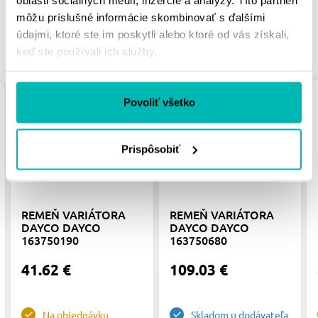
môžu príslušné informácie skombinovať s ďalšími
údajmi, ktoré ste im poskytli alebo ktoré od vás získali,
PODOBNÉ PRODUKTY
keď ste používali ich služby.
Povoliť všetko
Prispôsobiť
REMEŇ VARIÁTORA
REMEŇ VARIÁTORA
DAYCO DAYCO
DAYCO DAYCO
163750190
163750680
41.62 €
109.03 €
Na objednávku
Skladom u dodávateľa