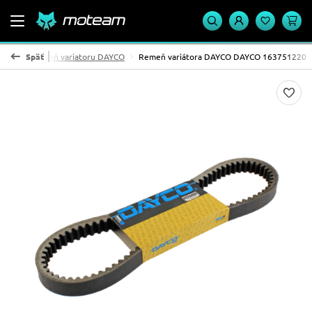
atoru
Späť
Remeň variatoru DAYCO
Remeň variátora DAYCO DAYCO 163751220