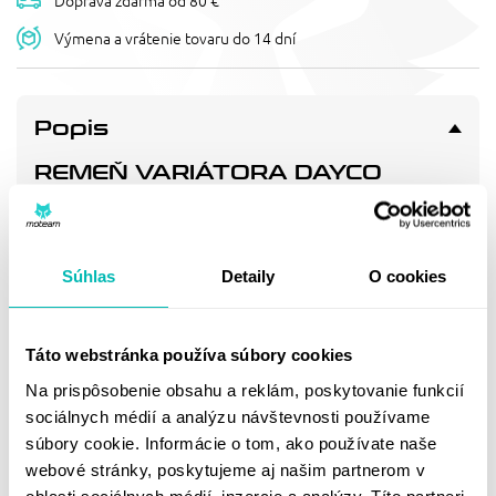
Doprava zdarma od 80 €
Výmena a vrátenie tovaru do 14 dní
Popis
REMEŇ VARIÁTORA DAYCO
DAYCO 163751220
Belt Dayco 8140 Keeway-Baotian-Cpi
Súhlas
Detaily
O cookies
Doprava a vrátenie
Táto webstránka používa súbory cookies
MOHLO BY SA VÁM
Na prispôsobenie obsahu a reklám, poskytovanie funkcií
sociálnych médií a analýzu návštevnosti používame
PÁČIŤ
súbory cookie. Informácie o tom, ako používate naše
webové stránky, poskytujeme aj našim partnerom v
oblasti sociálnych médií, inzercie a analýzy. Títo partneri