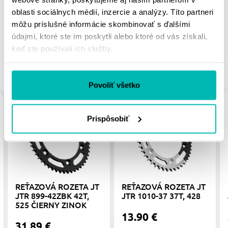
PÁČIŤ
oblasti sociálnych médií, inzercie a analýzy. Títo partneri
môžu príslušné informácie skombinovať s ďalšími
údajmi, ktoré ste im poskytli alebo ktoré od vás získali,
keď ste používali ich služby.
PODOBNÉ PRODUKTY
Povoliť všetko
Prispôsobiť
REŤAZOVÁ ROZETA JT
REŤAZOVÁ ROZETA JT
JTR 899-42ZBK 42T,
JTR 1010-37 37T, 428
525 ČIERNY ZINOK
13.90 €
31.89 €