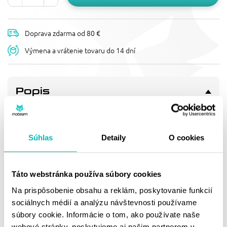
Doprava zdarma od 80 €
Výmena a vrátenie tovaru do 14 dní
Popis
REŤAZOVÁ ROZETA JT JTR 1214-
51 51T, 420
rozeta 51z, řetěz 420
Súhlas
Detaily
O cookies
Doprava a vrátenie
Táto webstránka používa súbory cookies
Na prispôsobenie obsahu a reklám, poskytovanie funkcií
sociálnych médií a analýzu návštevnosti používame
MOHLO BY SA VÁM
súbory cookie. Informácie o tom, ako používate naše
webové stránky, poskytujeme aj našim partnerom v