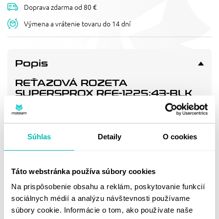
Doprava zdarma od 80 €
Výmena a vrátenie tovaru do 14 dní
Popis
REŤAZOVÁ ROZETA
SUPERSPROX RFE-1225:43-BLK
ČIERNA 43T, 520
Pevnější zuby = vyšší životnost řetězové sady až o 10%.
Rozeta 43z, řetěz 520.
Súhlas
Detaily
O cookies
Doprava a vrátenie
Táto webstránka používa súbory cookies
Na prispôsobenie obsahu a reklám, poskytovanie funkcií
MOHLO BY SA VÁM
sociálnych médií a analýzu návštevnosti používame
súbory cookie. Informácie o tom, ako používate naše
PÁČIŤ