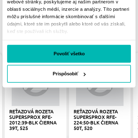
webové stránky, poskytujeme aj našim partnerom v
oblasti sociálnych médií, inzercie a analýzy. Títo partneri
môžu príslušné informácie skombinovať s ďalšími
údajmi, ktoré ste im poskytli alebo ktoré od vás získali,
keď ste používali ich služby.
PODOBNÉ PRODUKTY
Povoliť všetko
Prispôsobiť
REŤAZOVÁ ROZETA
REŤAZOVÁ ROZETA
SUPERSPROX RFE-
SUPERSPROX RFE-
2012:39-BLK ČIERNA
224:50-BLK ČIERNA
39T, 525
50T, 520