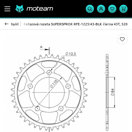
ROX - oceľ
Späť
Reťazová rozeta SUPERSPROX RFE-1225:43-BLK čierna 43T, 520