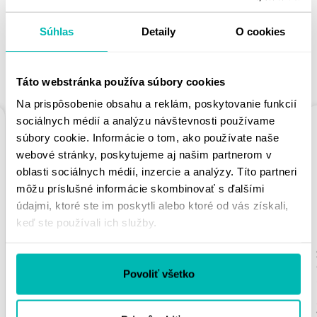
Súhlas
Detaily
O cookies
PODOBNÉ PRODUKTY
Táto webstránka používa súbory cookies
Na prispôsobenie obsahu a reklám, poskytovanie funkcií
sociálnych médií a analýzu návštevnosti používame
súbory cookie. Informácie o tom, ako používate naše
webové stránky, poskytujeme aj našim partnerom v
oblasti sociálnych médií, inzercie a analýzy. Títo partneri
môžu príslušné informácie skombinovať s ďalšími
údajmi, ktoré ste im poskytli alebo ktoré od vás získali,
keď ste používali ich služby.
REŤAZOVÁ ROZETA
REŤAZOVÁ ROZETA
SUPERSPROX RFE-
SUPERSPROX RFE-
2012:39-BLK ČIERNA
462:49-BLK ČIERNA
Povoliť všetko
39T, 525
49T, 428
31.89 €
36.90 €