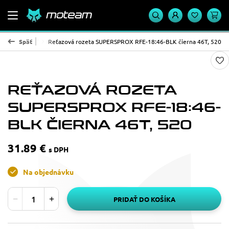
SPROX - oceľ
Späť
Reťazová rozeta SUPERSPROX RFE-18:46-BLK čierna 46T, 520
REŤAZOVÁ ROZETA
SUPERSPROX RFE-18:46-
BLK ČIERNA 46T, 520
31.89 €
s DPH
Na objednávku
PRIDAŤ DO KOŠÍKA