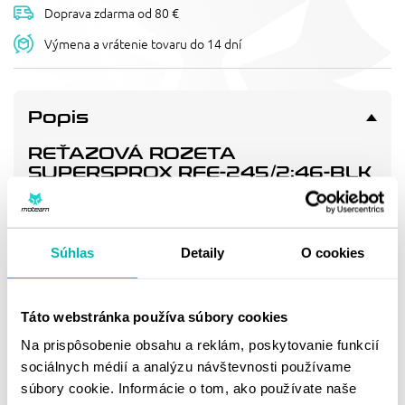
Doprava zdarma od 80 €
Výmena a vrátenie tovaru do 14 dní
Popis
REŤAZOVÁ ROZETA
SUPERSPROX RFE-245/2:46-BLK
ČIERNA 46T, 520
Pevnější zuby = vyšší životnost řetězové sady až o 10%.
Rozeta 46z, řetěz 520.
Súhlas
Detaily
O cookies
Doprava a vrátenie
Táto webstránka používa súbory cookies
Na prispôsobenie obsahu a reklám, poskytovanie funkcií
MOHLO BY SA VÁM
sociálnych médií a analýzu návštevnosti používame
súbory cookie. Informácie o tom, ako používate naše
PÁČIŤ