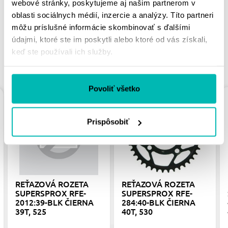
webové stránky, poskytujeme aj našim partnerom v
oblasti sociálnych médií, inzercie a analýzy. Títo partneri
môžu príslušné informácie skombinovať s ďalšími
údajmi, ktoré ste im poskytli alebo ktoré od vás získali,
keď ste používali ich služby.
PODOBNÉ PRODUKTY
Povoliť všetko
Prispôsobiť
REŤAZOVÁ ROZETA
REŤAZOVÁ ROZETA
SUPERSPROX RFE-
SUPERSPROX RFE-
2012:39-BLK ČIERNA
284:40-BLK ČIERNA
39T, 525
40T, 530