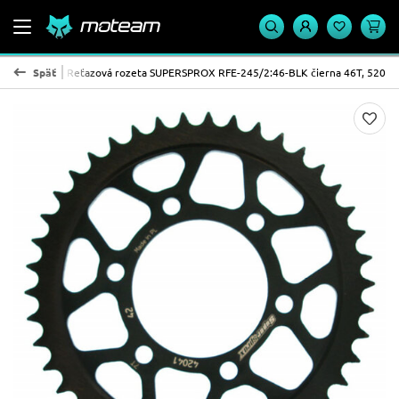
OX - oceľ
Späť
Reťazová rozeta SUPERSPROX RFE-245/2:46-BLK čierna 46T, 520