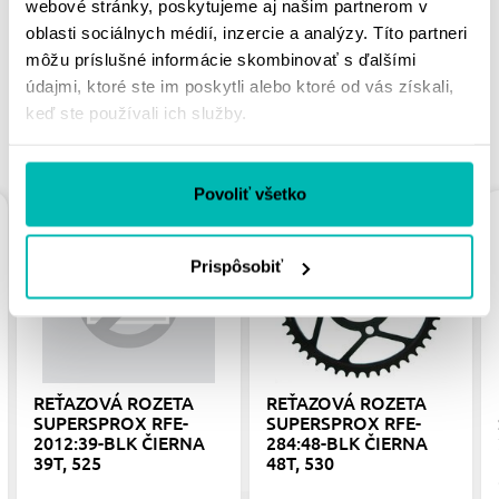
webové stránky, poskytujeme aj našim partnerom v
oblasti sociálnych médií, inzercie a analýzy. Títo partneri
môžu príslušné informácie skombinovať s ďalšími
údajmi, ktoré ste im poskytli alebo ktoré od vás získali,
keď ste používali ich služby.
PODOBNÉ PRODUKTY
Povoliť všetko
Prispôsobiť
REŤAZOVÁ ROZETA
REŤAZOVÁ ROZETA
SUPERSPROX RFE-
SUPERSPROX RFE-
2012:39-BLK ČIERNA
284:48-BLK ČIERNA
39T, 525
48T, 530