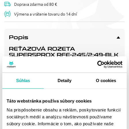
Doprava zdarma od 80 €
Výmena a vrátenie tovaru do 14 dní
Popis
REŤAZOVÁ ROZETA
SUPERSPROX RFE-245/2:49-BLK
ČIERNA 49T, 520
Pevnější zuby = vyšší životnost řetězové sady až o 10%.
Rozeta 49z, řetěz 520.
Súhlas
Detaily
O cookies
Doprava a vrátenie
Táto webstránka používa súbory cookies
Na prispôsobenie obsahu a reklám, poskytovanie funkcií
MOHLO BY SA VÁM
sociálnych médií a analýzu návštevnosti používame
súbory cookie. Informácie o tom, ako používate naše
PÁČIŤ