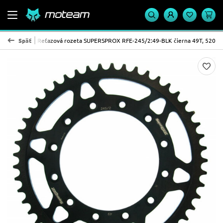
OX - oceľ
Späť
Reťazová rozeta SUPERSPROX RFE-245/2:49-BLK čierna 49T, 520