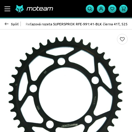
PROX - oceľ
Späť
Reťazová rozeta SUPERSPROX RFE-991:41-BLK čierna 41T, 525