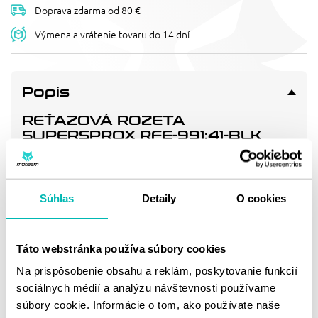
Doprava zdarma od 80 €
Výmena a vrátenie tovaru do 14 dní
Popis
REŤAZOVÁ ROZETA
SUPERSPROX RFE-991:41-BLK
ČIERNA 41T, 525
Pevnější zuby = vyšší životnost řetězové sady až o 10%.
Rozeta 41z, řetěz 525.
Súhlas
Detaily
O cookies
Doprava a vrátenie
Táto webstránka používa súbory cookies
Na prispôsobenie obsahu a reklám, poskytovanie funkcií
MOHLO BY SA VÁM
sociálnych médií a analýzu návštevnosti používame
súbory cookie. Informácie o tom, ako používate naše
PÁČIŤ