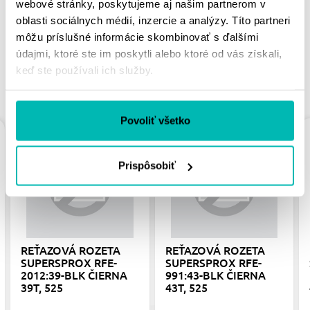
webové stránky, poskytujeme aj našim partnerom v
oblasti sociálnych médií, inzercie a analýzy. Títo partneri
môžu príslušné informácie skombinovať s ďalšími
údajmi, ktoré ste im poskytli alebo ktoré od vás získali,
keď ste používali ich služby.
PODOBNÉ PRODUKTY
Povoliť všetko
Prispôsobiť
REŤAZOVÁ ROZETA
REŤAZOVÁ ROZETA
SUPERSPROX RFE-
SUPERSPROX RFE-
2012:39-BLK ČIERNA
991:43-BLK ČIERNA
39T, 525
43T, 525