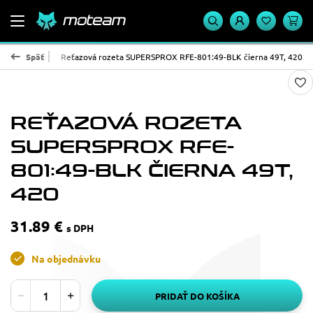
PROX - oceľ
Späť
Reťazová rozeta SUPERSPROX RFE-801:49-BLK čierna 49T, 420
REŤAZOVÁ ROZETA
SUPERSPROX RFE-
801:49-BLK ČIERNA 49T,
420
31.89 €
s DPH
Na objednávku
PRIDAŤ DO KOŠÍKA