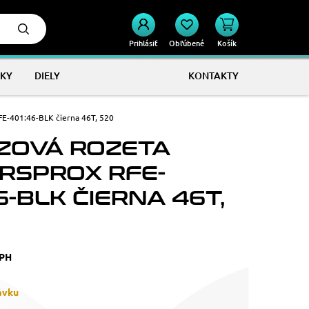
Prihlásiť
Obľúbené
Košík
KY
DIELY
KONTAKTY
E-401:46-BLK čierna 46T, 520
ZOVÁ ROZETA
RSPROX RFE-
6-BLK ČIERNA 46T,
DPH
ávku