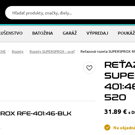
LUŠENSTVO
BATOŽINA
GARÁŽ
VÝPREDAJ
POUKÁŽ
MENE
Rozety
Rozety SUPERSPROX - oceľ
Reťazová rozeta SUPERSPROX RF
REŤA
SUPE
401:4
520
31.89 €
s 
OX RFE-401:46-BLK
.
Na objedn