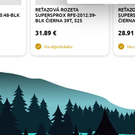
REŤAZOVÁ ROZETA
REŤAZ
5:48-BLK
SUPERSPROX RFE-2012:39-
SUPERS
BLK ČIERNA 39T, 525
ČIERNA
31.89 €
28.91
Na objednávku
Na 