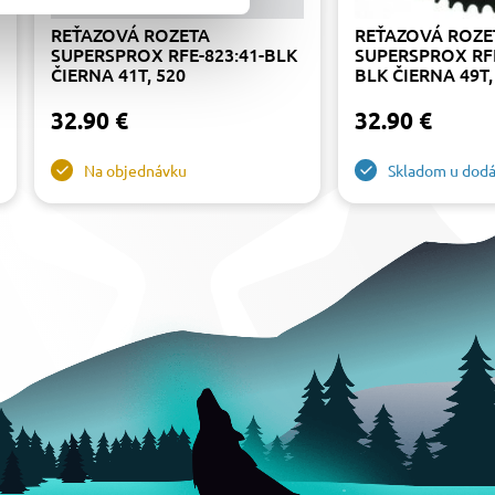
REŤAZOVÁ ROZETA
REŤAZOVÁ ROZE
SUPERSPROX RFE-823:41-BLK
SUPERSPROX RFE
ČIERNA 41T, 520
BLK ČIERNA 49T,
32.90 €
32.90 €
Na objednávku
Skladom u dodá