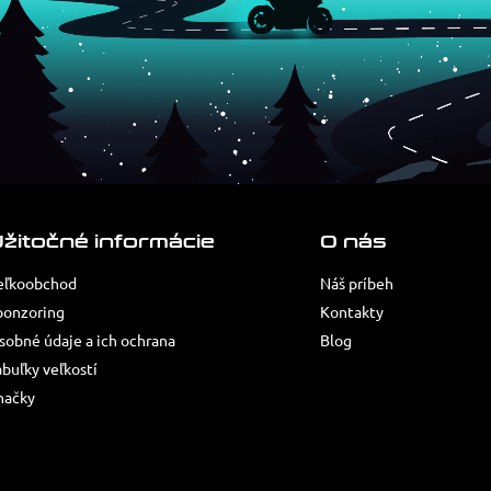
žitočné informácie
O nás
eľkoobchod
Náš príbeh
ponzoring
Kontakty
sobné údaje a ich ochrana
Blog
abuľky veľkostí
načky