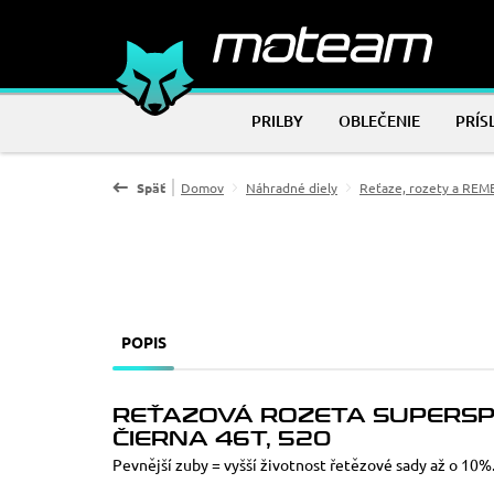
PRILBY
OBLEČENIE
PRÍS
Späť
Domov
Náhradné diely
Reťaze, rozety a RE
POPIS
REŤAZOVÁ ROZETA SUPERSPR
ČIERNA 46T, 520
Pevnější zuby = vyšší životnost řetězové sady až o 10%