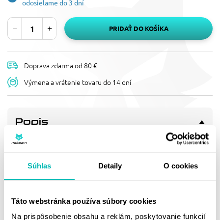
odosielame do 3 dní
PRIDAŤ DO KOŠÍKA
Doprava zdarma od 80 €
Výmena a vrátenie tovaru do 14 dní
Popis
REŤAZOVÁ ROZETA
SUPERSPROX RFE-245:51-BLK
ČIERNA 51T, 520
Súhlas
Detaily
O cookies
Pevnější zuby = vyšší životnost řetězové sady až o 10%.
Rozeta 51z, řetěz 520.
Táto webstránka používa súbory cookies
Doprava a vrátenie
Na prispôsobenie obsahu a reklám, poskytovanie funkcií