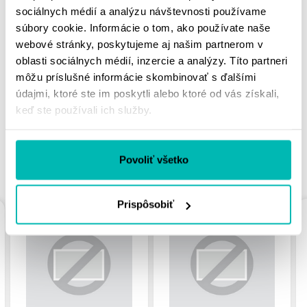
sociálnych médií a analýzu návštevnosti používame
súbory cookie. Informácie o tom, ako používate naše
webové stránky, poskytujeme aj našim partnerom v
MOHLO BY SA VÁM
oblasti sociálnych médií, inzercie a analýzy. Títo partneri
PÁČIŤ
môžu príslušné informácie skombinovať s ďalšími
údajmi, ktoré ste im poskytli alebo ktoré od vás získali,
keď ste používali ich služby.
Povoliť všetko
PODOBNÉ PRODUKTY
Prispôsobiť