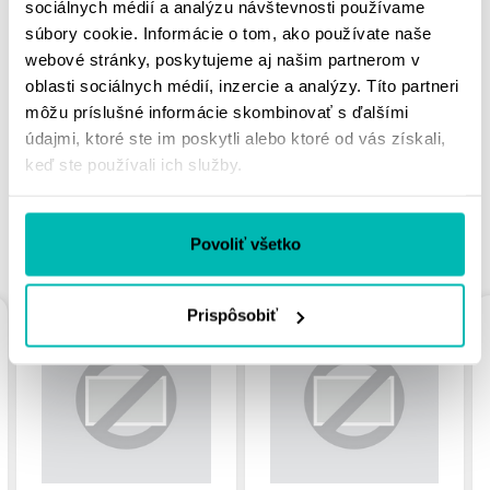
sociálnych médií a analýzu návštevnosti používame
súbory cookie. Informácie o tom, ako používate naše
MOHLO BY SA VÁM
webové stránky, poskytujeme aj našim partnerom v
oblasti sociálnych médií, inzercie a analýzy. Títo partneri
PÁČIŤ
môžu príslušné informácie skombinovať s ďalšími
údajmi, ktoré ste im poskytli alebo ktoré od vás získali,
keď ste používali ich služby.
PODOBNÉ PRODUKTY
Povoliť všetko
Prispôsobiť