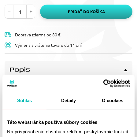
PRIDAŤ DO KOŠÍKA
Doprava zdarma od 80 €
Výmena a vrátenie tovaru do 14 dní
Popis
REŤAZOVÁ ROZETA
SUPERSPROX RFE-246:41-BLK
ČIERNA 41T, 530
Súhlas
Detaily
O cookies
Pevnější zuby = vyšší životnost řetězové sady až o 10%.
Rozeta 41z, řetěz 530.
Táto webstránka používa súbory cookies
Doprava a vrátenie
Na prispôsobenie obsahu a reklám, poskytovanie funkcií