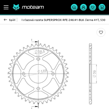
PROX - oceľ
Späť
Reťazová rozeta SUPERSPROX RFE-246:41-BLK čierna 41T, 530