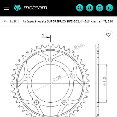
PROX - oceľ
Späť
Reťazová rozeta SUPERSPROX RFE-302:44-BLK čierna 44T, 530