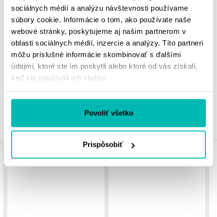
sociálnych médií a analýzu návštevnosti používame
súbory cookie. Informácie o tom, ako používate naše
webové stránky, poskytujeme aj našim partnerom v
MOHLO BY SA VÁM
oblasti sociálnych médií, inzercie a analýzy. Títo partneri
PÁČIŤ
môžu príslušné informácie skombinovať s ďalšími
údajmi, ktoré ste im poskytli alebo ktoré od vás získali,
keď ste používali ich služby.
Povoliť všetko
PODOBNÉ PRODUKTY
Prispôsobiť