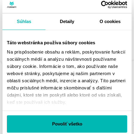
PÁČIŤ
Súhlas
Detaily
O cookies
Táto webstránka používa súbory cookies
PODOBNÉ PRODUKTY
Na prispôsobenie obsahu a reklám, poskytovanie funkcií
sociálnych médií a analýzu návštevnosti používame
súbory cookie. Informácie o tom, ako používate naše
webové stránky, poskytujeme aj našim partnerom v
oblasti sociálnych médií, inzercie a analýzy. Títo partneri
môžu príslušné informácie skombinovať s ďalšími
údajmi, ktoré ste im poskytli alebo ktoré od vás získali,
keď ste používali ich služby.
REŤAZOVÁ ROZETA
REŤAZOVÁ ROZETA
SUPERSPROX RFE-
SUPERSPROX RFE-
Povoliť všetko
2012:39-BLK ČIERNA
5:45-BLK ČIERNA 45T,
39T, 525
520