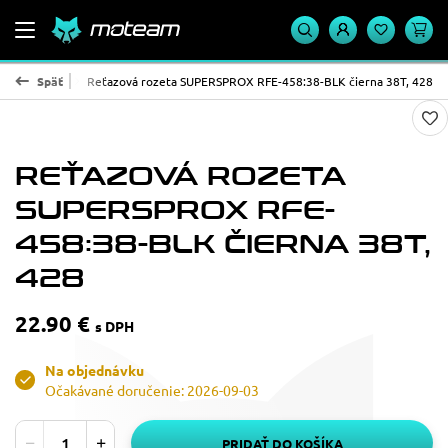
PROX - oceľ
Späť
Reťazová rozeta SUPERSPROX RFE-458:38-BLK čierna 38T, 428
REŤAZOVÁ ROZETA
SUPERSPROX RFE-
458:38-BLK ČIERNA 38T,
428
22.90 €
s DPH
Na objednávku
Očakávané doručenie: 2026-09-03
PRIDAŤ DO KOŠÍKA