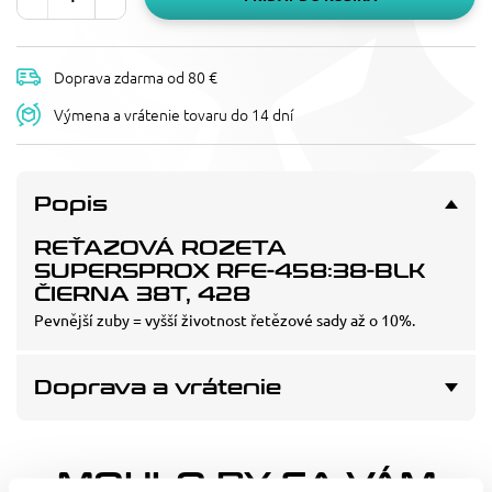
Doprava zdarma od 80 €
Výmena a vrátenie tovaru do 14 dní
Popis
REŤAZOVÁ ROZETA
SUPERSPROX RFE-458:38-BLK
ČIERNA 38T, 428
Pevnější zuby = vyšší životnost řetězové sady až o 10%.
Doprava a vrátenie
MOHLO BY SA VÁM