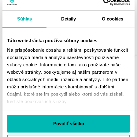
PÁČIŤ
Súhlas
Detaily
O cookies
Táto webstránka používa súbory cookies
PODOBNÉ PRODUKTY
Na prispôsobenie obsahu a reklám, poskytovanie funkcií
sociálnych médií a analýzu návštevnosti používame
súbory cookie. Informácie o tom, ako používate naše
webové stránky, poskytujeme aj našim partnerom v
oblasti sociálnych médií, inzercie a analýzy. Títo partneri
môžu príslušné informácie skombinovať s ďalšími
údajmi, ktoré ste im poskytli alebo ktoré od vás získali,
keď ste používali ich služby.
REŤAZOVÁ ROZETA
REŤAZOVÁ ROZETA
SUPERSPROX RFE-
SUPERSPROX RFE-
Povoliť všetko
2012:39-BLK ČIERNA
990:41-BLK ČIERNA
39T, 525
41T, 520