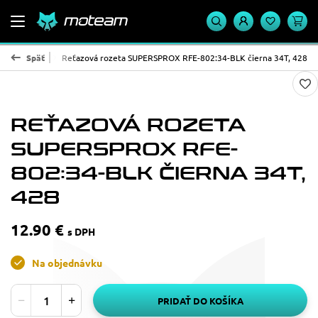
PROX - oceľ
Späť
Reťazová rozeta SUPERSPROX RFE-802:34-BLK čierna 34T, 428
REŤAZOVÁ ROZETA
SUPERSPROX RFE-
802:34-BLK ČIERNA 34T,
428
12.90 €
s DPH
Na objednávku
PRIDAŤ DO KOŠÍKA