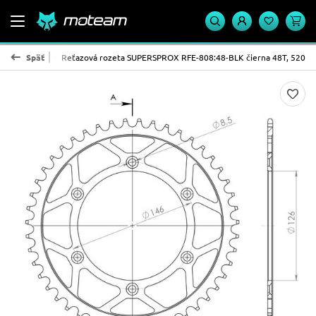
PROX - oceľ
Späť
Reťazová rozeta SUPERSPROX RFE-808:48-BLK čierna 48T, 520