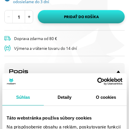
odosielame do 3 dní
PRIDAŤ DO KOŠÍKA
Doprava zdarma od 80 €
Výmena a vrátenie tovaru do 14 dní
Popis
REŤAZOVÁ ROZETA
SUPERSPROX RFE-808:48-BLK
ČIERNA 48T, 520
Súhlas
Detaily
O cookies
Pevnější zuby = vyšší životnost řetězové sady až o 10%.
Rozeta 48z, řetěz 520.
Táto webstránka používa súbory cookies
Doprava a vrátenie
Na prispôsobenie obsahu a reklám, poskytovanie funkcií