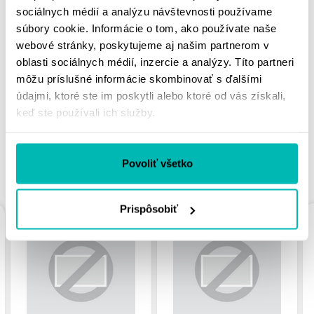
sociálnych médií a analýzu návštevnosti používame
súbory cookie. Informácie o tom, ako používate naše
webové stránky, poskytujeme aj našim partnerom v
MOHLO BY SA VÁM
oblasti sociálnych médií, inzercie a analýzy. Títo partneri
PÁČIŤ
môžu príslušné informácie skombinovať s ďalšími
údajmi, ktoré ste im poskytli alebo ktoré od vás získali,
keď ste používali ich služby.
Povoliť všetko
PODOBNÉ PRODUKTY
Prispôsobiť