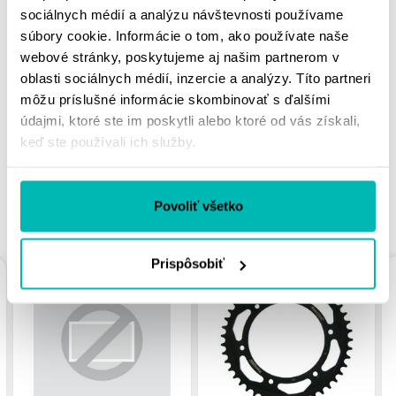
sociálnych médií a analýzu návštevnosti používame
súbory cookie. Informácie o tom, ako používate naše
webové stránky, poskytujeme aj našim partnerom v
MOHLO BY SA VÁM
oblasti sociálnych médií, inzercie a analýzy. Títo partneri
PÁČIŤ
môžu príslušné informácie skombinovať s ďalšími
údajmi, ktoré ste im poskytli alebo ktoré od vás získali,
keď ste používali ich služby.
Povoliť všetko
PODOBNÉ PRODUKTY
Prispôsobiť