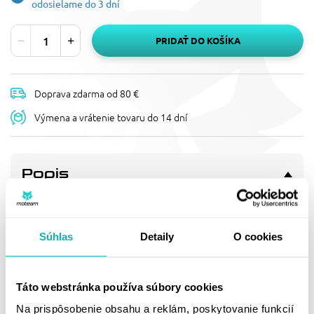
odosielame do 3 dní
PRIDAŤ DO KOŠÍKA
Doprava zdarma od 80 €
Výmena a vrátenie tovaru do 14 dní
Popis
REŤAZOVÁ ROZETA
SUPERSPROX RFE-829:45-BLK
ČIERNA 45T, 530
Súhlas
Detaily
O cookies
Pevnější zuby = vyšší životnost řetězové sady až o 10%.
Rozeta 45z, řetěz 530.
Táto webstránka používa súbory cookies
Doprava a vrátenie
Na prispôsobenie obsahu a reklám, poskytovanie funkcií