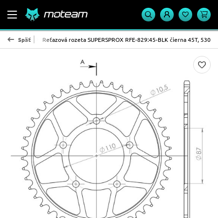
PROX - oceľ
Späť
Reťazová rozeta SUPERSPROX RFE-829:45-BLK čierna 45T, 530