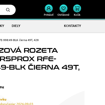
Prihlásiť
Obľúbené
Košík
KY
DIELY
KONTAKTY
E-998:49-BLK čierna 49T, 428
ZOVÁ ROZETA
RSPROX RFE-
9-BLK ČIERNA 49T,
DPH
ávku
doručenie: 2026-09-03