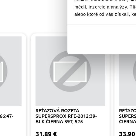
médií, inzercie a analýzy. Tí
alebo ktoré od vás získali, ke
REŤAZOVÁ ROZETA
REŤAZ
66:47-
SUPERSPROX RFE-2012:39-
SUPERS
BLK ČIERNA 39T, 525
ČIERNA
31.89 €
33.90