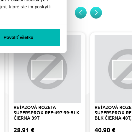
mi, ktoré ste im poskytli
Povoliť všetko
REŤAZOVÁ ROZETA
REŤAZOVÁ ROZE
SUPERSPROX RFE-497:39-BLK
SUPERSPROX RFE
ČIERNA 39T
BLK ČIERNA 48T,
28.91 €
40.90 €