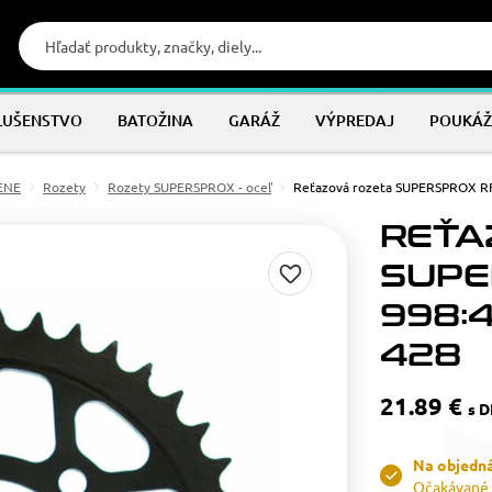
LUŠENSTVO
BATOŽINA
GARÁŽ
VÝPREDAJ
POUKÁŽ
MENE
Rozety
Rozety SUPERSPROX - oceľ
Reťazová rozeta SUPERSPROX RF
REŤA
SUPE
998:4
428
21.89 €
s 
Na objedn
Očakávané 