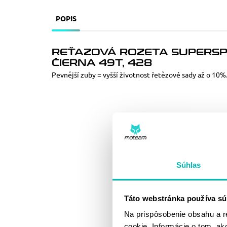
POPIS
REŤAZOVÁ ROZETA SUPERSP
ČIERNA 49T, 428
Pevnější zuby = vyšší životnost řetězové sady až o 10%
Súhlas
Táto webstránka používa sú
Na prispôsobenie obsahu a r
cookie. Informácie o tom, ak