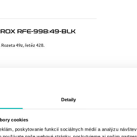
ROX RFE-998:49-BLK
. Rozeta 49z, řetěz 428.
MOHLO BY SA
VÁM PÁČIŤ
Detaily
bory cookies
eklám, poskytovanie funkcií sociálnych médií a analýzu návšte
o používate naše webové stránky, poskytujeme aj našim partner