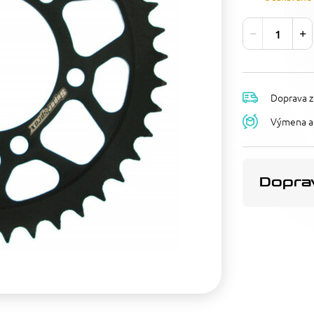
Doprava z
Výmena a 
Doprav