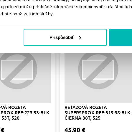
PODOBNÉ
to partneri môžu príslušné informácie skombinovať s ďalšími údaj
ď ste používali ich služby.
PRODUKTY
Prispôsobiť
OVÁ ROZETA
REŤAZOVÁ ROZETA
PROX RFE-223:53-BLK
SUPERSPROX RFE-319:38-BLK
 53T, 520
ČIERNA 38T, 525
 €
45.90 €