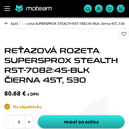
TH
Reťazová rozeta SUPERSPROX STEALTH RST-7082:45-BLK čierna 45T, 530
Späť
REŤAZOVÁ ROZETA
SUPERSPROX STEALTH
RST-7082:45-BLK
ČIERNA 45T, 530
80.68 €
s DPH
Na objednávku
PRIDAŤ DO KOŠÍKA