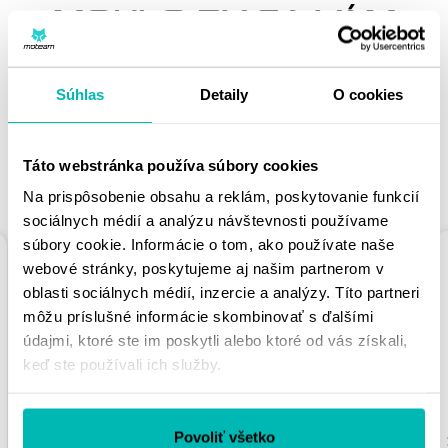
MOHLO BY SA VÁM
PÁČIŤ
Súhlas
Detaily
O cookies
Táto webstránka používa súbory cookies
PODOBNÉ PRODUKTY
Na prispôsobenie obsahu a reklám, poskytovanie funkcií
sociálnych médií a analýzu návštevnosti používame
súbory cookie. Informácie o tom, ako používate naše
webové stránky, poskytujeme aj našim partnerom v
oblasti sociálnych médií, inzercie a analýzy. Títo partneri
môžu príslušné informácie skombinovať s ďalšími
údajmi, ktoré ste im poskytli alebo ktoré od vás získali,
keď ste používali ich služby.
REŤAZOVÁ ROZETA
REŤAZOVÁ ROZETA
SUPERSPROX
SUPERSPROX
Povoliť všetko