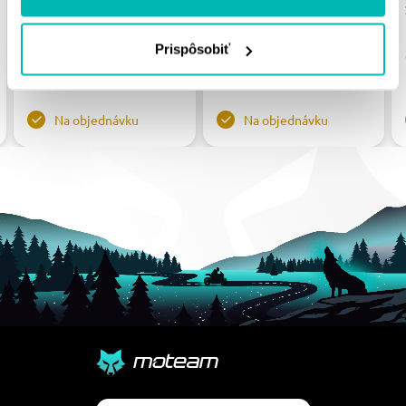
STEALTH RST-8000:45-
STEALTH RST-823:49-
RED ČERVENÉ 45T, 520
BLU MODRÁ 49T, 520
Prispôsobiť
77.07 €
77.07 €
Na objednávku
Na objednávku