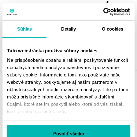
MOHLO BY SA VÁM
PÁČIŤ
Súhlas
Detaily
O cookies
Táto webstránka používa súbory cookies
PODOBNÉ PRODUKTY
Na prispôsobenie obsahu a reklám, poskytovanie funkcií
sociálnych médií a analýzu návštevnosti používame
súbory cookie. Informácie o tom, ako používate naše
webové stránky, poskytujeme aj našim partnerom v
oblasti sociálnych médií, inzercie a analýzy. Títo partneri
môžu príslušné informácie skombinovať s ďalšími
údajmi, ktoré ste im poskytli alebo ktoré od vás získali,
keď ste používali ich služby.
REŤAZOVÁ ROZETA
REŤAZOVÁ ROZETA
SUPERSPROX
SUPERSPROX
Povoliť všetko