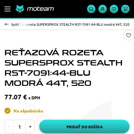
TH
Reťazová rozeta SUPERSPROX STEALTH RST-7091:44-BLU modrá 44T, 520
Späť
REŤAZOVÁ ROZETA
SUPERSPROX STEALTH
RST-7091:44-BLU
MODRÁ 44T, 520
77.07 €
s DPH
Na objednávku
PRIDAŤ DO KOŠÍKA