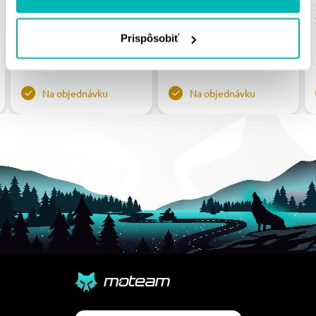
STEALTH RST-702:40-
STEALTH RST-7080:46-
BLK ČIERNA 40T, 525
RED ČERVENÉ 46T, 530
Prispôsobiť
80.68 €
85.31 €
Na objednávku
Na objednávku