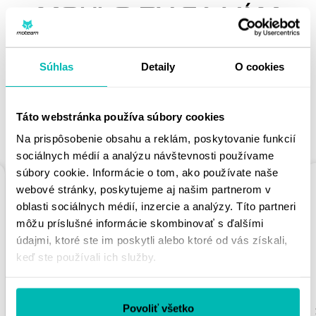
MOHLO BY SA VÁM
PÁČIŤ
Súhlas
Detaily
O cookies
Táto webstránka používa súbory cookies
PODOBNÉ PRODUKTY
Na prispôsobenie obsahu a reklám, poskytovanie funkcií
sociálnych médií a analýzu návštevnosti používame
súbory cookie. Informácie o tom, ako používate naše
webové stránky, poskytujeme aj našim partnerom v
oblasti sociálnych médií, inzercie a analýzy. Títo partneri
môžu príslušné informácie skombinovať s ďalšími
údajmi, ktoré ste im poskytli alebo ktoré od vás získali,
keď ste používali ich služby.
REŤAZOVÁ ROZETA
REŤAZOVÁ ROZETA
SUPERSPROX
SUPERSPROX
Povoliť všetko