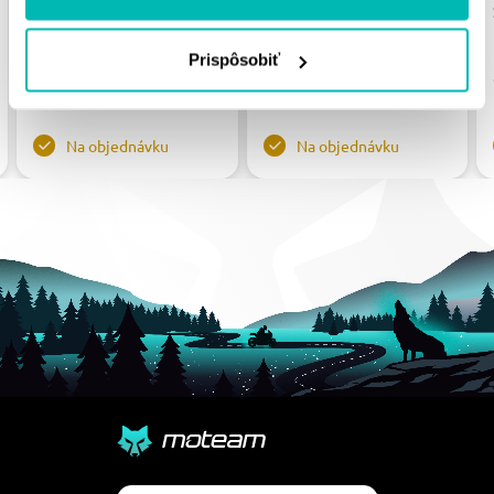
STEALTH RST-
STEALTH RST-703:44-
7_520:46-BLK ČIERNA
RED ČERVENÉ 44T, 520
46T, 520
Prispôsobiť
77.07 €
77.07 €
Na objednávku
Na objednávku