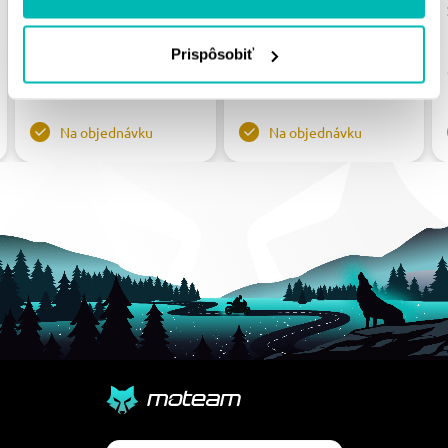
STEALTH RST-7:42-BLU
STEALTH RST-7026:41-
MODRÁ 42T, 525
RED ČERVENÉ 41T, 525
Prispôsobiť
80.68 €
80.68 €
Na objednávku
Na objednávku