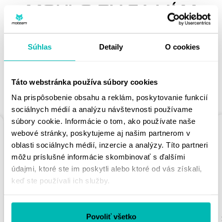
MOHLO BY SA VÁM
PÁČIŤ
Súhlas
Detaily
O cookies
Táto webstránka používa súbory cookies
PODOBNÉ PRODUKTY
Na prispôsobenie obsahu a reklám, poskytovanie funkcií
sociálnych médií a analýzu návštevnosti používame
súbory cookie. Informácie o tom, ako používate naše
webové stránky, poskytujeme aj našim partnerom v
oblasti sociálnych médií, inzercie a analýzy. Títo partneri
môžu príslušné informácie skombinovať s ďalšími
údajmi, ktoré ste im poskytli alebo ktoré od vás získali,
keď ste používali ich služby.
REŤAZOVÁ ROZETA
REŤAZOVÁ ROZETA
SUPERSPROX
SUPERSPROX
Povoliť všetko