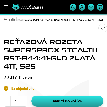
ALTH
Späť
Reťazová rozeta SUPERSPROX STEALTH RST-844:41-GLD zlatá 41T, 525
REŤAZOVÁ ROZETA
SUPERSPROX STEALTH
RST-844:41-GLD ZLATÁ
41T, 525
77.07 €
s DPH
Na objednávku
PRIDAŤ DO KOŠÍKA