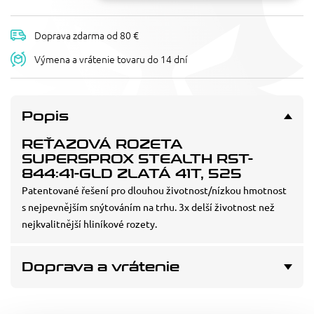
Doprava zdarma od 80 €
Výmena a vrátenie tovaru do 14 dní
Popis
REŤAZOVÁ ROZETA
SUPERSPROX STEALTH RST-
844:41-GLD ZLATÁ 41T, 525
Patentované řešení pro dlouhou životnost/nízkou hmotnost
s nejpevnějším snýtováním na trhu. 3x delší životnost než
nejkvalitnější hliníkové rozety.
Doprava a vrátenie