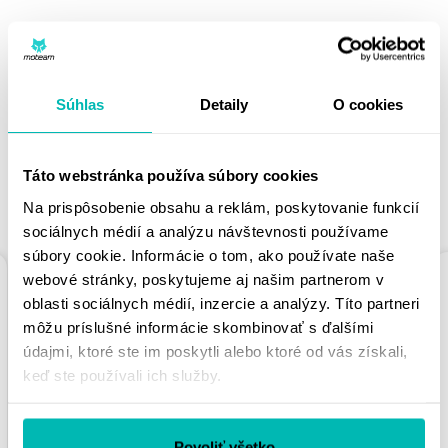
MOHLO BY SA VÁM
PÁČIŤ
Súhlas
Detaily
O cookies
Táto webstránka používa súbory cookies
PODOBNÉ PRODUKTY
Na prispôsobenie obsahu a reklám, poskytovanie funkcií
sociálnych médií a analýzu návštevnosti používame
súbory cookie. Informácie o tom, ako používate naše
webové stránky, poskytujeme aj našim partnerom v
oblasti sociálnych médií, inzercie a analýzy. Títo partneri
môžu príslušné informácie skombinovať s ďalšími
údajmi, ktoré ste im poskytli alebo ktoré od vás získali,
keď ste používali ich služby.
REŤAZOVÁ ROZETA
REŤAZOVÁ ROZETA
Povoliť všetko