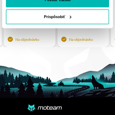
SUPERSPROX
SUPERSPROX
STEALTH RST-701:40-
STEALTH RST-7080:44-
RED ČERVENÉ 40T, 520
RED ČERVENÉ 44T, 530
Prispôsobiť
77.07 €
85.31 €
Na objednávku
Na objednávku