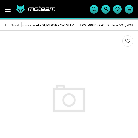
ALTH
Späť
Reťazová rozeta SUPERSPROX STEALTH RST-998:52-GLD zlatá 52T, 428