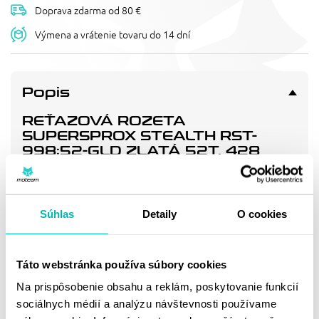
Doprava zdarma od 80 €
Výmena a vrátenie tovaru do 14 dní
Popis
REŤAZOVÁ ROZETA
SUPERSPROX STEALTH RST-
998:52-GLD ZLATÁ 52T, 428
Patentované řešení pro dlouhou životnost/nízkou hmotnost
s nejpevnějším snýtováním na trhu. 3x delší životnost než
nejkvalitnější hliníkové rozety.
Súhlas
Detaily
O cookies
Doprava a vrátenie
Táto webstránka používa súbory cookies
Na prispôsobenie obsahu a reklám, poskytovanie funkcií
MOHLO BY SA VÁM
sociálnych médií a analýzu návštevnosti používame