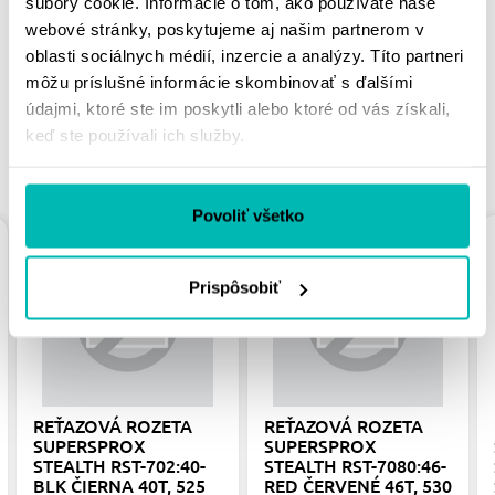
súbory cookie. Informácie o tom, ako používate naše
PÁČIŤ
webové stránky, poskytujeme aj našim partnerom v
oblasti sociálnych médií, inzercie a analýzy. Títo partneri
môžu príslušné informácie skombinovať s ďalšími
údajmi, ktoré ste im poskytli alebo ktoré od vás získali,
keď ste používali ich služby.
PODOBNÉ PRODUKTY
Povoliť všetko
Prispôsobiť
REŤAZOVÁ ROZETA
REŤAZOVÁ ROZETA
SUPERSPROX
SUPERSPROX
STEALTH RST-702:40-
STEALTH RST-7080:46-
BLK ČIERNA 40T, 525
RED ČERVENÉ 46T, 530