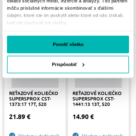
oblasti sociálnych médií, inzercie a analýzy. Títo partneri
môžu príslušné informácie skombinovať s ďalšími
údajmi, ktoré ste im poskytli alebo ktoré od vás získali,
PODOBNÉ PRODUKTY
keď ste používali ich služby.
Povoliť všetko
Prispôsobiť
REŤAZOVÉ KOLIEČKO
REŤAZOVÉ KOLIEČKO
SUPERSPROX CST-
SUPERSPROX CST-
1373:17 17T, 520
1441:13 13T, 520
21.89 €
14.90 €
Skladom u dodávateľa
Skladom u dodávateľa