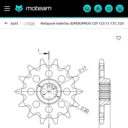
 koliesko SUPERSPROX
Späť
Reťazové koliečko SUPERSPROX CST-125:13 13T, 520