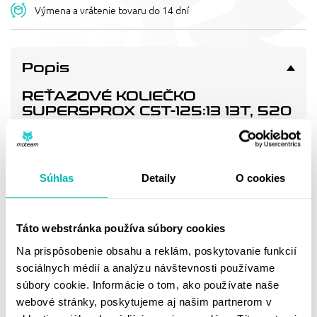
Výmena a vrátenie tovaru do 14 dní
Popis
REŤAZOVÉ KOLIEČKO
SUPERSPROX CST-125:13 13T, 520
Pevnější zuby = vyšší životnost řetězové sady až o 10%.
Kolečko 13z, řetěz 520.
Súhlas
Detaily
O cookies
Doprava a vrátenie
Táto webstránka používa súbory cookies
MOHLO BY SA VÁM
Na prispôsobenie obsahu a reklám, poskytovanie funkcií
sociálnych médií a analýzu návštevnosti používame
PÁČIŤ
súbory cookie. Informácie o tom, ako používate naše
webové stránky, poskytujeme aj našim partnerom v