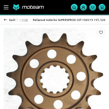
koliesko SUPERSPROX
Späť
Reťazové koliečko SUPERSPROX CST-1565:15 15T, 520