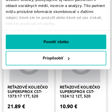
oblasti sociálnych médií, inzercie a analýzy. Títo partneri
môžu príslušné informácie skombinovať s ďalšími
údajmi, ktoré ste im poskytli alebo ktoré od vás získali,
keď ste používali ich služby.
PODOBNÉ PRODUKTY
Povoliť všetko
Prispôsobiť
REŤAZOVÉ KOLIEČKO
REŤAZOVÉ KOLIEČKO
SUPERSPROX CST-
SUPERSPROX CST-
1373:17 17T, 520
1324:12 12T, 520
21.89 €
10.90 €