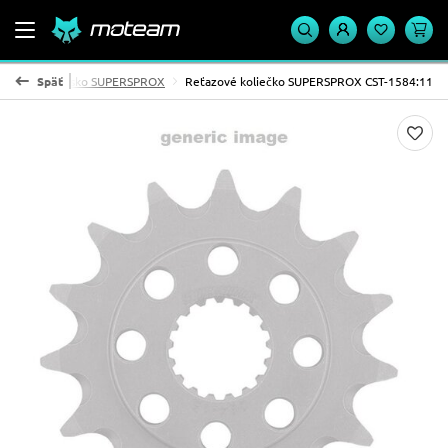
ývodové koliesko SUPERSPROX
Späť
Reťazové koliečko SUPERSPROX CST-1584:11