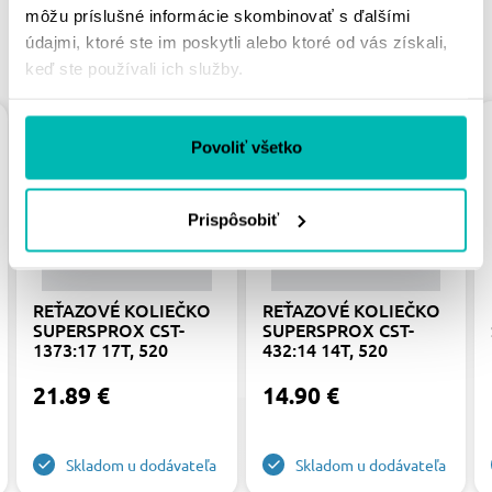
môžu príslušné informácie skombinovať s ďalšími
údajmi, ktoré ste im poskytli alebo ktoré od vás získali,
PODOBNÉ PRODUKTY
keď ste používali ich služby.
Povoliť všetko
Prispôsobiť
REŤAZOVÉ KOLIEČKO
REŤAZOVÉ KOLIEČKO
SUPERSPROX CST-
SUPERSPROX CST-
1373:17 17T, 520
432:14 14T, 520
21.89 €
14.90 €
Skladom u dodávateľa
Skladom u dodávateľa