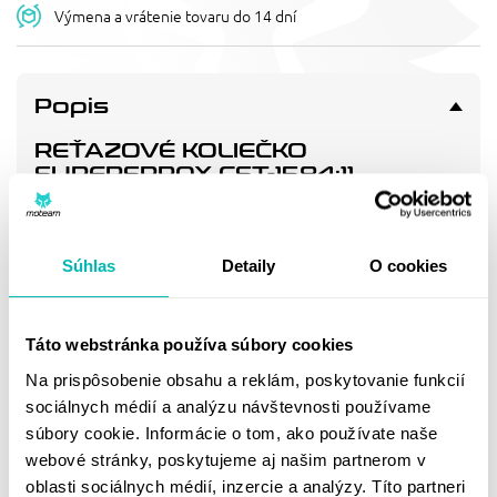
Výmena a vrátenie tovaru do 14 dní
Popis
REŤAZOVÉ KOLIEČKO
SUPERSPROX CST-1584:11
Pevnější zuby = vyšší životnost řetězové sady až o 10%.
Doprava a vrátenie
Súhlas
Detaily
O cookies
Táto webstránka používa súbory cookies
MOHLO BY SA VÁM
Na prispôsobenie obsahu a reklám, poskytovanie funkcií
PÁČIŤ
sociálnych médií a analýzu návštevnosti používame
súbory cookie. Informácie o tom, ako používate naše
webové stránky, poskytujeme aj našim partnerom v
oblasti sociálnych médií, inzercie a analýzy. Títo partneri