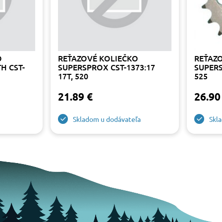
O
REŤAZOVÉ KOLIEČKO
REŤAZ
H CST-
SUPERSPROX CST-1373:17
SUPERS
17T, 520
525
21.89 €
26.90
Skladom u dodávateľa
Skl