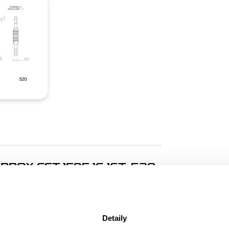
OX CST-1595:16 16T, 520
. Kolečko 16z, řetěz 520.
Detaily