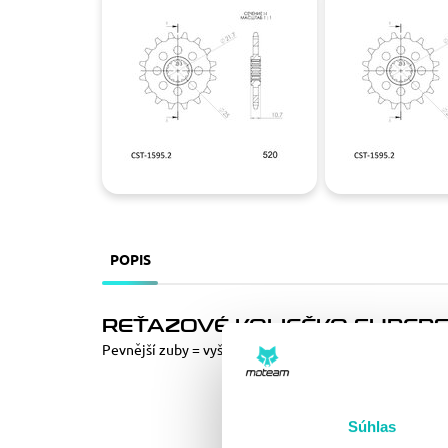
POPIS
REŤAZOVÉ KOLIEČKO SUPERSPR
Pevnější zuby = vyšší životnost řetězové sady až o 10%
Súhlas