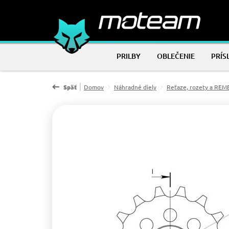
PRILBY
OBLEČENIE
PRÍS
Späť
Domov
Náhradné diely
Reťaze, rozety a RE