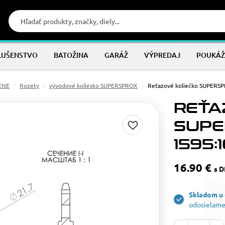
LUŠENSTVO
BATOŽINA
GARÁŽ
VÝPREDAJ
POUKÁŽ
MENE
Rozety
vývodové koliesko SUPERSPROX
Reťazové koliečko SUPERSP
REŤA
SUPE
1595:1
16.90 €
s 
Skladom u
odosielame