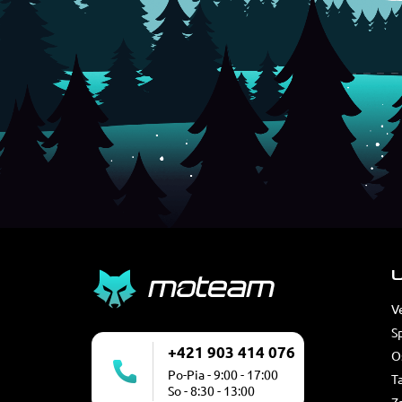
U
V
S
+421 903 414 076
O
Po-Pia - 9:00 - 17:00
T
So - 8:30 - 13:00
Z