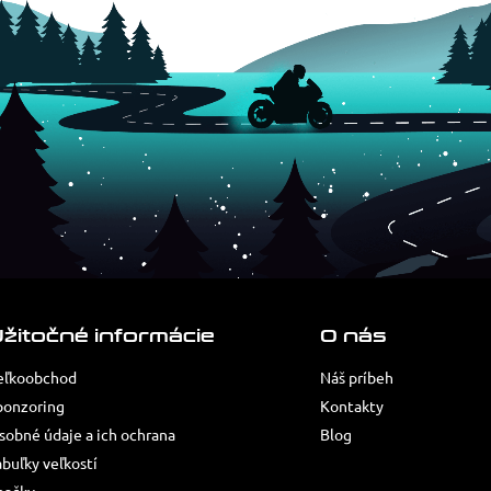
žitočné informácie
O nás
eľkoobchod
Náš príbeh
ponzoring
Kontakty
sobné údaje a ich ochrana
Blog
abuľky veľkostí
načky