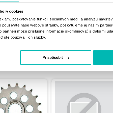
MOHLO BY SA
VÁM PÁČIŤ
bory cookies
eklám, poskytovanie funkcií sociálnych médií a analýzu návšte
o používate naše webové stránky, poskytujeme aj našim partner
to partneri môžu príslušné informácie skombinovať s ďalšími údaj
ď ste používali ich služby.
PODOBNÉ
Prispôsobiť
PRODUKTY