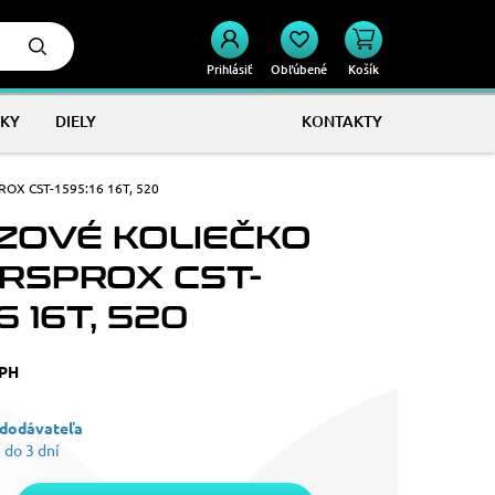
Prihlásiť
Obľúbené
Košík
KY
DIELY
KONTAKTY
ROX CST-1595:16 16T, 520
ZOVÉ KOLIEČKO
RSPROX CST-
6 16T, 520
DPH
 dodávateľa
 do 3 dní