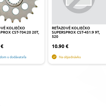
OVÉ KOLIEČKO
REŤAZOVÉ KOLIEČKO
PROX CST-704:20 20T,
SUPERSPROX CST-451:9 9T,
520
 €
10.90 €
adom u dodávateľa
Na objednávku