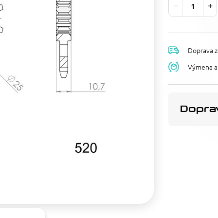
Doprava z
Výmena a 
Doprav