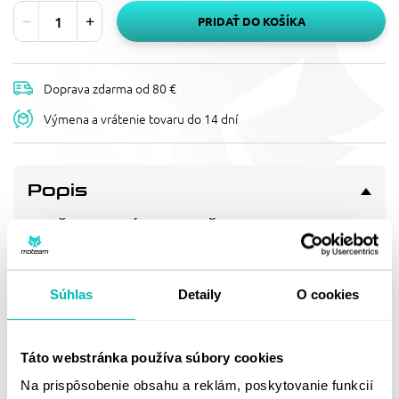
PRIDAŤ DO KOŠÍKA
Doprava zdarma od 80 €
Výmena a vrátenie tovaru do 14 dní
Popis
REŤAZOVÉ KOLIEČKO
SUPERSPROX CST-523:15 15T,
630
Pevnější zuby = vyšší životnost řetězové sady až o 10%.
Súhlas
Detaily
O cookies
Kolečko 15z, řetěz 630.
Táto webstránka používa súbory cookies
Doprava a vrátenie
Na prispôsobenie obsahu a reklám, poskytovanie funkcií