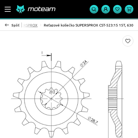
 koliesko SUPERSPROX
Späť
Reťazové koliečko SUPERSPROX CST-523:15 15T, 630