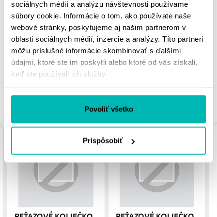
sociálnych médií a analýzu návštevnosti používame
súbory cookie. Informácie o tom, ako používate naše
MOHLO BY SA VÁM
webové stránky, poskytujeme aj našim partnerom v
PÁČIŤ
oblasti sociálnych médií, inzercie a analýzy. Títo partneri
môžu príslušné informácie skombinovať s ďalšími
údajmi, ktoré ste im poskytli alebo ktoré od vás získali,
keď ste používali ich služby.
PODOBNÉ PRODUKTY
Povoliť všetko
Prispôsobiť
REŤAZOVÉ KOLIEČKO
REŤAZOVÉ KOLIEČKO