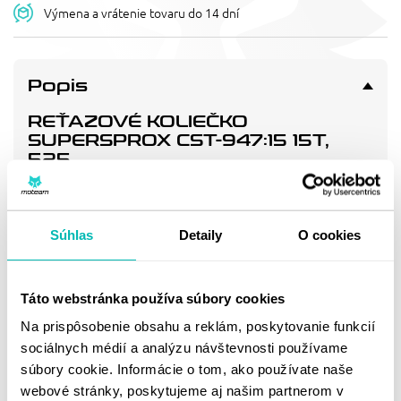
Výmena a vrátenie tovaru do 14 dní
Popis
REŤAZOVÉ KOLIEČKO
SUPERSPROX CST-947:15 15T,
525
Pevnější zuby = vyšší životnost řetězové sady až o 10%.
Kolečko 15z, řetěz 525.
Súhlas
Detaily
O cookies
Doprava a vrátenie
Táto webstránka používa súbory cookies
Na prispôsobenie obsahu a reklám, poskytovanie funkcií
MOHLO BY SA VÁM
sociálnych médií a analýzu návštevnosti používame
PÁČIŤ
súbory cookie. Informácie o tom, ako používate naše
webové stránky, poskytujeme aj našim partnerom v