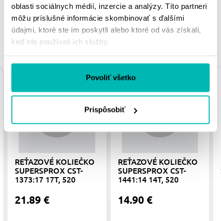
oblasti sociálnych médií, inzercie a analýzy. Títo partneri
môžu príslušné informácie skombinovať s ďalšími
údajmi, ktoré ste im poskytli alebo ktoré od vás získali,
keď ste používali ich služby.
PODOBNÉ PRODUKTY
Povoliť všetko
Prispôsobiť
REŤAZOVÉ KOLIEČKO
REŤAZOVÉ KOLIEČKO
SUPERSPROX CST-
SUPERSPROX CST-
1373:17 17T, 520
1441:14 14T, 520
21.89 €
14.90 €