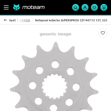
 koliesko SUPERSPROX
Späť
Reťazové koliečko SUPERSPROX CST-947:15 15T, 525