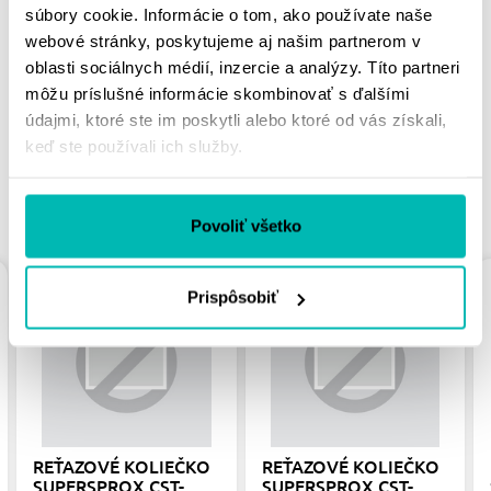
súbory cookie. Informácie o tom, ako používate naše
MOHLO BY SA VÁM
webové stránky, poskytujeme aj našim partnerom v
PÁČIŤ
oblasti sociálnych médií, inzercie a analýzy. Títo partneri
môžu príslušné informácie skombinovať s ďalšími
údajmi, ktoré ste im poskytli alebo ktoré od vás získali,
keď ste používali ich služby.
PODOBNÉ PRODUKTY
Povoliť všetko
Prispôsobiť
REŤAZOVÉ KOLIEČKO
REŤAZOVÉ KOLIEČKO
SUPERSPROX CST-
SUPERSPROX CST-