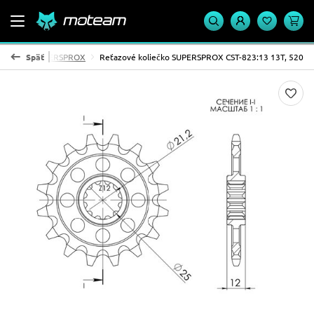
 koliesko SUPERSPROX
Späť
Reťazové koliečko SUPERSPROX CST-823:13 13T, 520