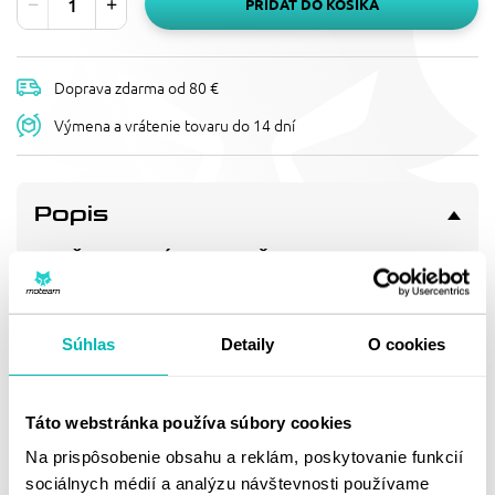
PRIDAŤ DO KOŠÍKA
Doprava zdarma od 80 €
Výmena a vrátenie tovaru do 14 dní
Popis
REŤAZOVÉ KOLIEČKO
SUPERSPROX CST-823:13 13T,
520
Pevnější zuby = vyšší životnost řetězové sady až o 10%.
Súhlas
Detaily
O cookies
Kolečko 13z, řetěz 520.
Táto webstránka používa súbory cookies
Doprava a vrátenie
Na prispôsobenie obsahu a reklám, poskytovanie funkcií
sociálnych médií a analýzu návštevnosti používame