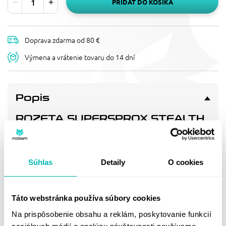
PRIDAŤ DO KOŠÍKA
Doprava zdarma od 80 €
Výmena a vrátenie tovaru do 14 dní
Popis
ROZETA SUPERSPROX STEALTH
RST-210:47-GLD ZLATÁ 47T, 520
Patentované řešení pro dlouhou životnost/nízkou hmotnost
s nejpevnějším snýtováním na trhu. 3x delší životnost než
Súhlas
Detaily
O cookies
nejkvalitnější hliníkové rozety.
Doprava a vrátenie
Táto webstránka používa súbory cookies
Na prispôsobenie obsahu a reklám, poskytovanie funkcií
sociálnych médií a analýzu návštevnosti používame