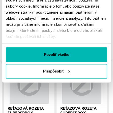
MOHLO BY SA VÁM
súbory cookie. Informácie o tom, ako používate naše
webové stránky, poskytujeme aj našim partnerom v
PÁČIŤ
oblasti sociálnych médií, inzercie a analýzy. Títo partneri
môžu príslušné informácie skombinovať s ďalšími
údajmi, ktoré ste im poskytli alebo ktoré od vás získali,
keď ste používali ich služby.
PODOBNÉ PRODUKTY
Povoliť všetko
Prispôsobiť
REŤAZOVÁ ROZETA
REŤAZOVÁ ROZETA
SUPERSPROX
SUPERSPROX