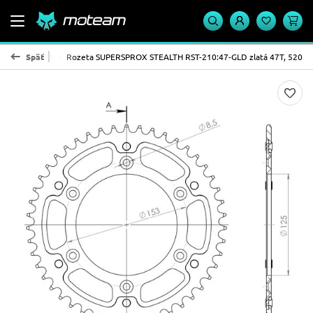
OX - STEALTH
Späť
Rozeta SUPERSPROX STEALTH RST-210:47-GLD zlatá 47T, 520