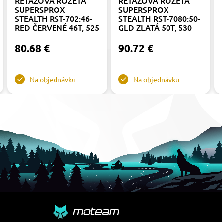
REŤAZOVÁ ROZETA
REŤAZOVÁ ROZETA
SUPERSPROX
SUPERSPROX
STEALTH RST-702:46-
STEALTH RST-7080:50-
RED ČERVENÉ 46T, 525
GLD ZLATÁ 50T, 530
80.68 €
90.72 €
Na objednávku
Na objednávku