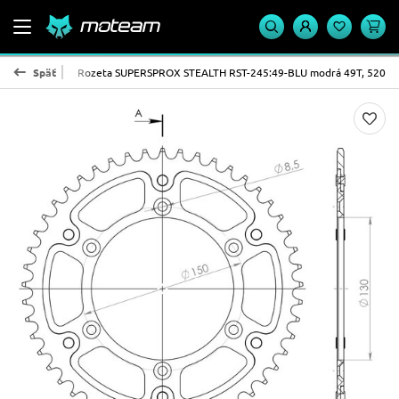
X - STEALTH
Späť
Rozeta SUPERSPROX STEALTH RST-245:49-BLU modrá 49T, 520