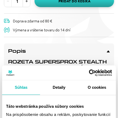
PRIDAŤ DO KOŠÍKA
Doprava zdarma od 80 €
Výmena a vrátenie tovaru do 14 dní
Popis
ROZETA SUPERSPROX STEALTH
RST-245:49-BLU MODRÁ 49T,
520
Patentované řešení pro dlouhou životnost/nízkou hmotnost
s nejpevnějším snýtováním na trhu. 3x delší životnost než
Súhlas
Detaily
O cookies
nejkvalitnější hliníkové rozety.
Táto webstránka používa súbory cookies
Doprava a vrátenie
Na prispôsobenie obsahu a reklám, poskytovanie funkcií