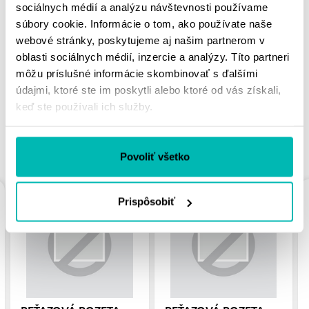
sociálnych médií a analýzu návštevnosti používame
súbory cookie. Informácie o tom, ako používate naše
MOHLO BY SA VÁM
webové stránky, poskytujeme aj našim partnerom v
PÁČIŤ
oblasti sociálnych médií, inzercie a analýzy. Títo partneri
môžu príslušné informácie skombinovať s ďalšími
údajmi, ktoré ste im poskytli alebo ktoré od vás získali,
keď ste používali ich služby.
PODOBNÉ PRODUKTY
Povoliť všetko
Prispôsobiť