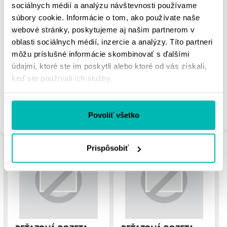
sociálnych médií a analýzu návštevnosti používame
súbory cookie. Informácie o tom, ako používate naše
MOHLO BY SA VÁM
webové stránky, poskytujeme aj našim partnerom v
PÁČIŤ
oblasti sociálnych médií, inzercie a analýzy. Títo partneri
môžu príslušné informácie skombinovať s ďalšími
údajmi, ktoré ste im poskytli alebo ktoré od vás získali,
keď ste používali ich služby.
PODOBNÉ PRODUKTY
Povoliť všetko
Prispôsobiť