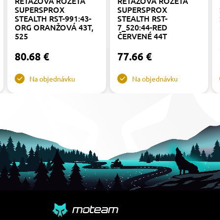
REŤAZOVÁ ROZETA
REŤAZOVÁ ROZETA
SUPERSPROX
SUPERSPROX
STEALTH RST-991:43-
STEALTH RST-
ORG ORANŽOVÁ 43T,
7_520:44-RED
525
ČERVENÉ 44T
80.68 €
77.66 €
Na objednávku
Na objednávku