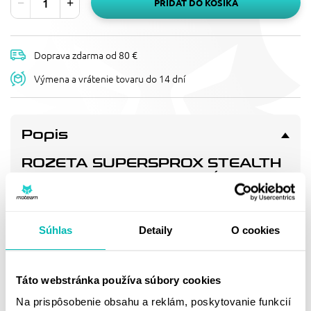
PRIDAŤ DO KOŠÍKA
Doprava zdarma od 80 €
Výmena a vrátenie tovaru do 14 dní
Popis
ROZETA SUPERSPROX STEALTH
RST-998:50-BLU MODRÁ 50T,
428
Patentované řešení pro dlouhou životnost/nízkou hmotnost
s nejpevnějším snýtováním na trhu. 3x delší životnost než
Súhlas
Detaily
O cookies
nejkvalitnější hliníkové rozety.
Táto webstránka používa súbory cookies
Doprava a vrátenie
Na prispôsobenie obsahu a reklám, poskytovanie funkcií