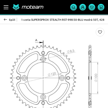
X - STEALTH
Späť
Rozeta SUPERSPROX STEALTH RST-998:50-BLU modrá 50T, 428