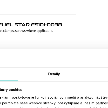
UEL STAR FS101-0038
ine, clamps, screws where applicable.
MOHLO BY SA
VÁM PÁČIŤ
Detaily
bory cookies
eklám, poskytovanie funkcií sociálnych médií a analýzu návšte
o používate naše webové stránky, poskytujeme aj našim partner