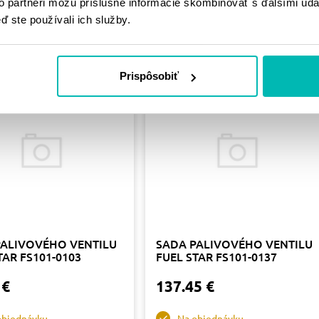
PODOBNÉ
to partneri môžu príslušné informácie skombinovať s ďalšími údaj
ď ste používali ich služby.
PRODUKTY
Prispôsobiť
PALIVOVÉHO VENTILU
SADA PALIVOVÉHO VENTILU
TAR FS101-0103
FUEL STAR FS101-0137
 €
137.45 €
objednávku
Na objednávku