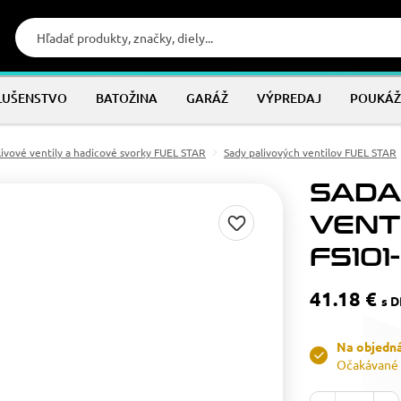
LUŠENSTVO
BATOŽINA
GARÁŽ
VÝPREDAJ
POUKÁŽ
livové ventily a hadicové svorky FUEL STAR
Sady palivových ventilov FUEL STAR
SADA
VENT
FS101
41.18 €
s 
Na objedn
Očakávané 