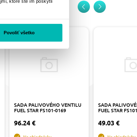
mi, ktoré ste im poskytli
Povoliť všetko
SADA PALIVOVÉHO VENTILU
SADA PALIVOVÉ
FUEL STAR FS101-0169
FUEL STAR FS10
96.24 €
49.03 €
Na objednávku
Na objednávku