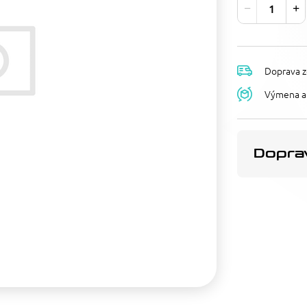
Doprava z
Výmena a 
Doprav