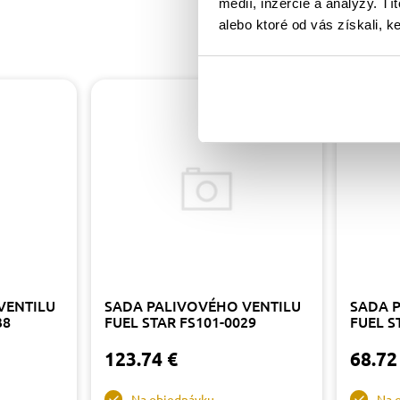
médií, inzercie a analýzy. Tí
alebo ktoré od vás získali, ke
VENTILU
SADA PALIVOVÉHO VENTILU
SADA 
38
FUEL STAR FS101-0029
FUEL S
123.74 €
68.72
Na objednávku
Na 