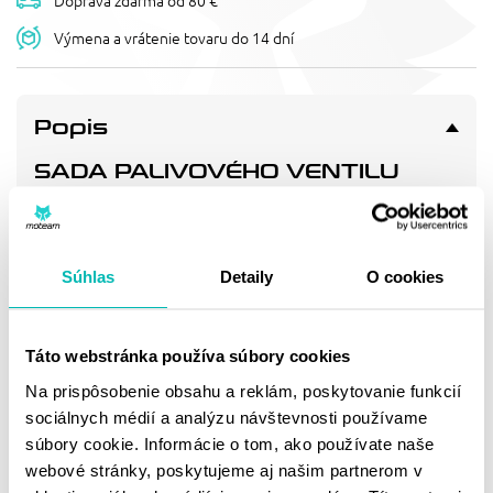
Doprava zdarma od 80 €
Výmena a vrátenie tovaru do 14 dní
Popis
SADA PALIVOVÉHO VENTILU
FUEL STAR FS101-0100
Replacement fuel valve kit. Includes: fuel valve, fuel line,
clamps, screws where applicable.
Súhlas
Detaily
O cookies
Doprava a vrátenie
Táto webstránka používa súbory cookies
Na prispôsobenie obsahu a reklám, poskytovanie funkcií
MOHLO BY SA VÁM
sociálnych médií a analýzu návštevnosti používame
PÁČIŤ
súbory cookie. Informácie o tom, ako používate naše
webové stránky, poskytujeme aj našim partnerom v