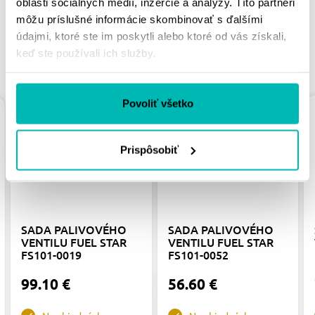
oblasti sociálnych médií, inzercie a analýzy. Títo partneri
môžu príslušné informácie skombinovať s ďalšími
údajmi, ktoré ste im poskytli alebo ktoré od vás získali,
keď ste používali ich služby.
PODOBNÉ PRODUKTY
Povoliť všetko
Prispôsobiť
SADA PALIVOVÉHO
SADA PALIVOVÉHO
VENTILU FUEL STAR
VENTILU FUEL STAR
FS101-0019
FS101-0052
99.10 €
56.60 €