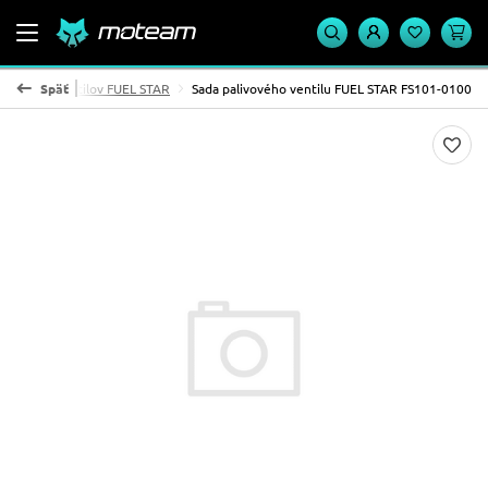
alivových ventilov FUEL STAR
Späť
Sada palivového ventilu FUEL STAR FS101-0100