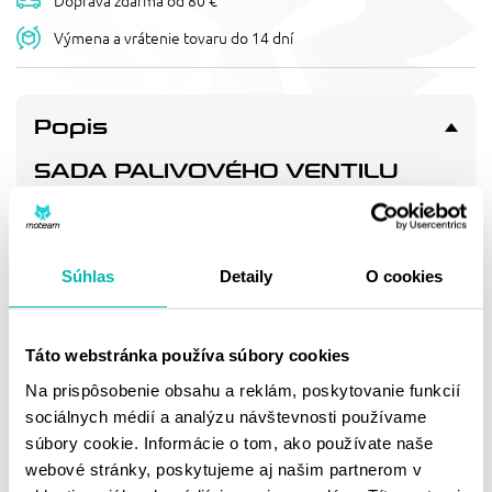
Doprava zdarma od 80 €
Výmena a vrátenie tovaru do 14 dní
Popis
SADA PALIVOVÉHO VENTILU
FUEL STAR FS101-0101
Replacement fuel valve kit. Includes: fuel valve, fuel line,
clamps, screws where applicable.
Súhlas
Detaily
O cookies
Doprava a vrátenie
Táto webstránka používa súbory cookies
Na prispôsobenie obsahu a reklám, poskytovanie funkcií
MOHLO BY SA VÁM
sociálnych médií a analýzu návštevnosti používame
PÁČIŤ
súbory cookie. Informácie o tom, ako používate naše
webové stránky, poskytujeme aj našim partnerom v