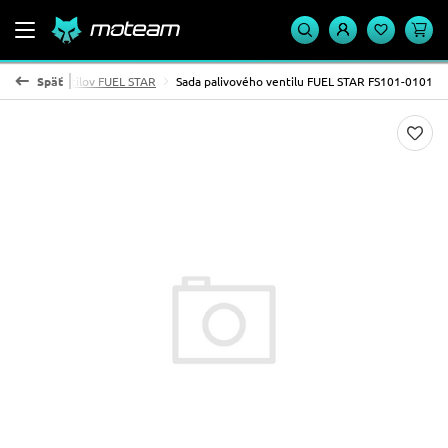
alivových ventilov FUEL STAR
Späť
Sada palivového ventilu FUEL STAR FS101-0101