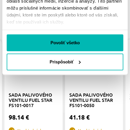
oblasti sociálnych médií, inzercie a analýzy. Títo partneri
môžu príslušné informácie skombinovať s ďalšími
údajmi, ktoré ste im poskytli alebo ktoré od vás získali,
keď ste používali ich služby.
PODOBNÉ PRODUKTY
Povoliť všetko
Prispôsobiť
SADA PALIVOVÉHO
SADA PALIVOVÉHO
VENTILU FUEL STAR
VENTILU FUEL STAR
FS101-0017
FS101-0050
98.14 €
41.18 €