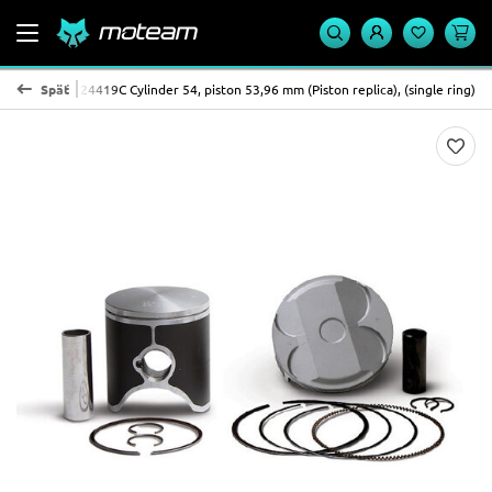
stov VERTEX 24419C Cylinder 54, piston 53,96 mm (Piston replica), (single ring)
Späť