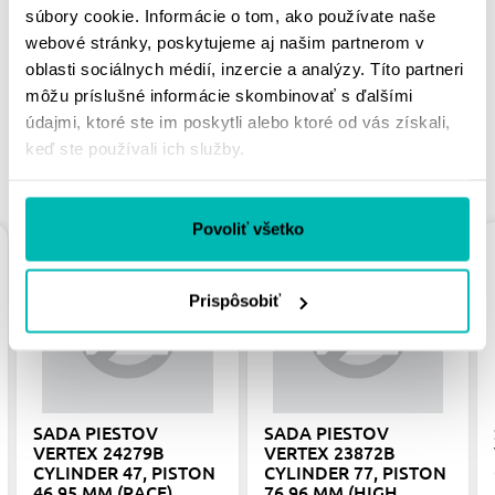
súbory cookie. Informácie o tom, ako používate naše
PÁČIŤ
webové stránky, poskytujeme aj našim partnerom v
oblasti sociálnych médií, inzercie a analýzy. Títo partneri
môžu príslušné informácie skombinovať s ďalšími
údajmi, ktoré ste im poskytli alebo ktoré od vás získali,
keď ste používali ich služby.
PODOBNÉ PRODUKTY
Povoliť všetko
Prispôsobiť
SADA PIESTOV
SADA PIESTOV
VERTEX 24279B
VERTEX 23872B
CYLINDER 47, PISTON
CYLINDER 77, PISTON
46,95 MM (RACE),
76,96 MM (HIGH