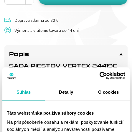
Doprava zdarma od 80 €
Výmena a vrátenie tovaru do 14 dní
Popis
SADA PIESTOV VERTEX 24419C
CYLINDER 54, PISTON 53,96 MM
(PISTON REPLICA), (SINGLE RING)
Kovaný píst
Súhlas
Detaily
O cookies
Doprava a vrátenie
Táto webstránka používa súbory cookies
Na prispôsobenie obsahu a reklám, poskytovanie funkcií
MOHLO BY SA VÁM
sociálnych médií a analýzu návštevnosti používame