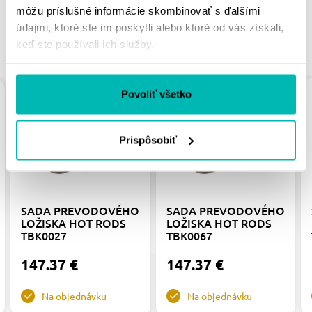
môžu príslušné informácie skombinovať s ďalšími
údajmi, ktoré ste im poskytli alebo ktoré od vás získali,
PODOBNÉ PRODUKTY
keď ste používali ich služby.
Povoliť všetko
Prispôsobiť
SADA PREVODOVÉHO
SADA PREVODOVÉHO
LOŽISKA HOT RODS
LOŽISKA HOT RODS
TBK0027
TBK0067
147.37 €
147.37 €
Na objednávku
Na objednávku