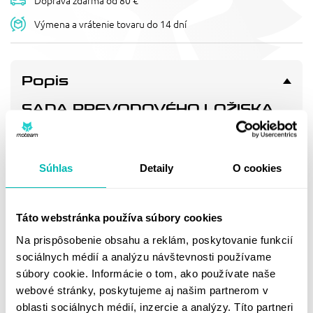
Doprava zdarma od 80 €
Výmena a vrátenie tovaru do 14 dní
Popis
SADA PREVODOVÉHO LOŽISKA
HOT RODS TBK0116
Transmission bearing kit
Súhlas
Detaily
O cookies
Doprava a vrátenie
Táto webstránka používa súbory cookies
MOHLO BY SA VÁM
Na prispôsobenie obsahu a reklám, poskytovanie funkcií
sociálnych médií a analýzu návštevnosti používame
PÁČIŤ
súbory cookie. Informácie o tom, ako používate naše
webové stránky, poskytujeme aj našim partnerom v
oblasti sociálnych médií, inzercie a analýzy. Títo partneri