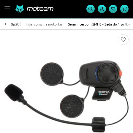
a do motorky
Späť
Intercomy na motorku
Sena intercom SMH5 - Sada do 1 prilby