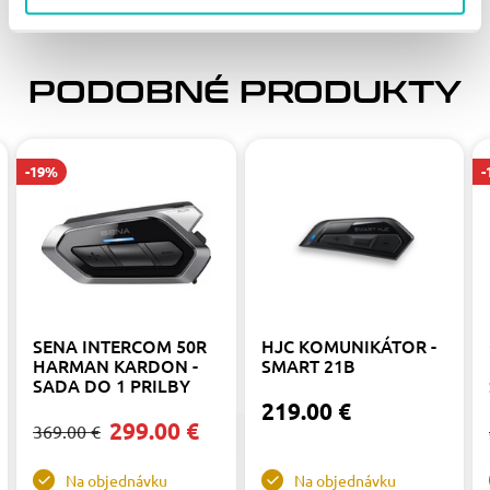
Audio:
Vstavaný SBC kodek
PODOBNÉ PRODUKTY
Redukcia hluku
Nastavenie hlasitosti
-19%
-
Batéria:
Lítium polymérová batéria
Nabíjanie: 2.5 hodiny
Certifikáty:
SENA INTERCOM 50R
HJC KOMUNIKÁTOR -
HARMAN KARDON -
SMART 21B
CE, FCC, IC
SADA DO 1 PRILBY
219.00 €
299.00 €
369.00 €
Na objednávku
Na objednávku