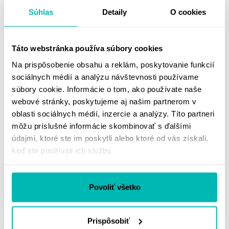
hudby vyťažia z vašich výjazdov maximum zábavy. Interkom
Súhlas
Detaily
O cookies
SENA ponúka možnosť
hands-free
hovorov cez mobilný
telefón, ako aj veľmi užitočné
GPS smerové navigovanie
.
Táto webstránka používa súbory cookies
Hlavné:
Na prispôsobenie obsahu a reklám, poskytovanie funkcií
Doba hovoru: 8 hodín
sociálnych médií a analýzu návštevnosti používame
súbory cookie. Informácie o tom, ako používate naše
Pohotovostný režim: 7 dní
webové stránky, poskytujeme aj našim partnerom v
Zobraziť viac
Pracovná teplota: -10°C – 55°C
oblasti sociálnych médií, inzercie a analýzy. Títo partneri
môžu príslušné informácie skombinovať s ďalšími
Rozmery (mm): 69.9 x 45 x 30.6
údajmi, ktoré ste im poskytli alebo ktoré od vás získali,
Doprava a vrátenie
Hmotnosť: 40g
keď ste používali ich služby.
Bluetooth:
MOHLO BY SA VÁM
Verzia: 3.0
Povoliť všetko
PÁČIŤ
Dosah: do 400 metrov
Prispôsobiť
Profily: HSP, HFP, A2DP, AVRCP