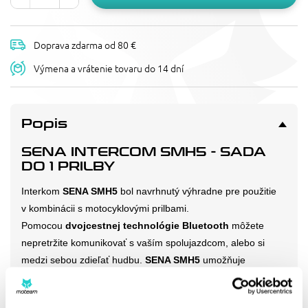
Doprava zdarma od 80 €
Výmena a vrátenie tovaru do 14 dní
Popis
SENA INTERCOM SMH5 - SADA
DO 1 PRILBY
Interkom
SENA SMH5
bol navrhnutý výhradne pre použitie
v kombinácii s motocyklovými prilbami.
Pomocou
dvojcestnej technológie Bluetooth
môžete
nepretržite komunikovať s vaším spolujazdcom, alebo si
medzi sebou zdieľať hudbu.
SENA SMH5
umožňuje
nepretržitú komunikáciu s vaším spolujazdcom až
na
vzdialenosť 400 metrov
. Možnosť komunikácie a zdieľania