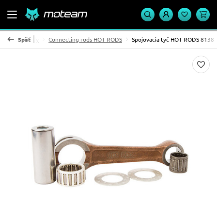
Ojničné sady
Späť
Connecting rods HOT RODS
Spojovacia tyč HOT RODS 8138