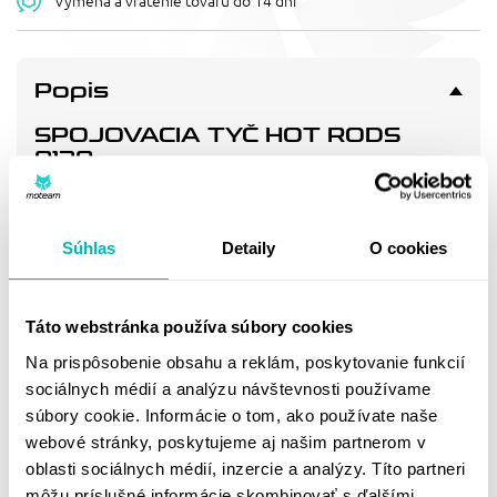
Výmena a vrátenie tovaru do 14 dní
Popis
SPOJOVACIA TYČ HOT RODS
8138
Connecting rod
Súhlas
Detaily
O cookies
Doprava a vrátenie
Táto webstránka používa súbory cookies
MOHLO BY SA VÁM
Na prispôsobenie obsahu a reklám, poskytovanie funkcií
PÁČIŤ
sociálnych médií a analýzu návštevnosti používame
súbory cookie. Informácie o tom, ako používate naše
webové stránky, poskytujeme aj našim partnerom v
oblasti sociálnych médií, inzercie a analýzy. Títo partneri
môžu príslušné informácie skombinovať s ďalšími