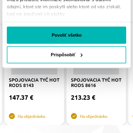
údajmi, ktoré ste im poskytli alebo ktoré od vás získali,
PODOBNÉ PRODUKTY
keď ste používali ich služby.
Povoliť všetko
Prispôsobiť
SPOJOVACIA TYČ HOT
SPOJOVACIA TYČ HOT
RODS 8143
RODS 8616
147.37 €
213.23 €
Na objednávku
Na objednávku