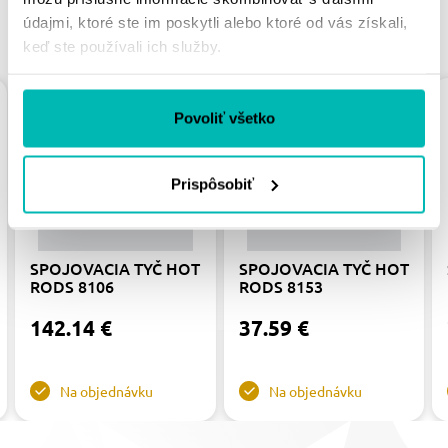
údajmi, ktoré ste im poskytli alebo ktoré od vás získali,
PODOBNÉ PRODUKTY
keď ste používali ich služby.
Povoliť všetko
Prispôsobiť
SPOJOVACIA TYČ HOT
SPOJOVACIA TYČ HOT
RODS 8106
RODS 8153
142.14 €
37.59 €
Na objednávku
Na objednávku