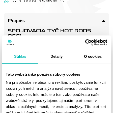
Výmena a vrátenie tovaru do 14 dní
Popis
SPOJOVACIA TYČ HOT RODS
8661
Connecting rod
Súhlas
Detaily
O cookies
Doprava a vrátenie
Táto webstránka používa súbory cookies
MOHLO BY SA VÁM
Na prispôsobenie obsahu a reklám, poskytovanie funkcií
PÁČIŤ
sociálnych médií a analýzu návštevnosti používame
súbory cookie. Informácie o tom, ako používate naše
webové stránky, poskytujeme aj našim partnerom v
oblasti sociálnych médií, inzercie a analýzy. Títo partneri
môžu príslušné informácie skombinovať s ďalšími