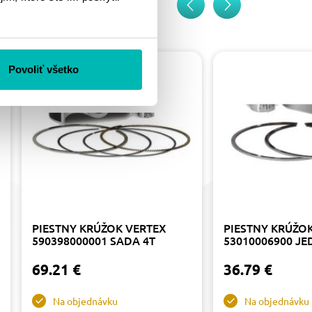
Povoliť všetko
PIESTNY KRÚŽOK VERTEX
PIESTNY KRÚŽO
590398000001 SADA 4T
53010006900 JE
69.21 €
36.79 €
Na objednávku
Na objednávku