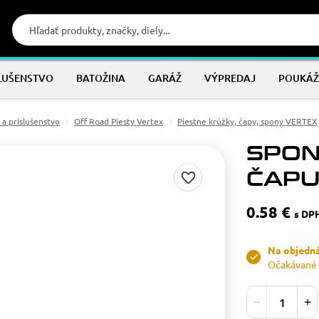
LUŠENSTVO
BATOŽINA
GARÁŽ
VÝPREDAJ
POUKÁŽ
 a príslušenstvo
Off Road Piesty Vertex
Piestne krúžky, čapy, spony VERTEX
SPON
ČAPU
0.58 €
s DP
Na objedn
Očakávané 