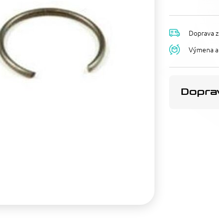
Doprava z
Výmena a 
Doprav