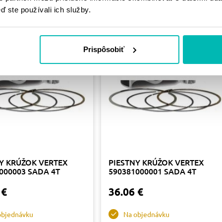
PRODUKTY
ď ste používali ich služby.
Prispôsobiť
Y KRÚŽOK VERTEX
PIESTNY KRÚŽOK VERTEX
000003 SADA 4T
590381000001 SADA 4T
 €
36.06 €
objednávku
Na objednávku