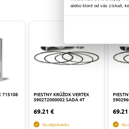
alebo ktoré od vás získali, ke
X 715108
PIESTNY KRÚŽOK VERTEX
PIESTN
590272000002 SADA 4T
590296
69.21 €
69.21
Na objednávku
Na 