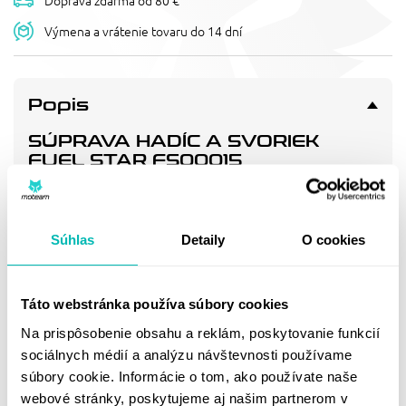
Doprava zdarma od 80 €
Výmena a vrátenie tovaru do 14 dní
Popis
SÚPRAVA HADÍC A SVORIEK
FUEL STAR FS00015
Direct OE replacement fuel line provides hassle free
installation. Fuel lines meet C.A.R.B. and EPA fuel line
permeation standards for motorcycles.
Súhlas
Detaily
O cookies
Doprava a vrátenie
Táto webstránka používa súbory cookies
Na prispôsobenie obsahu a reklám, poskytovanie funkcií
MOHLO BY SA VÁM
sociálnych médií a analýzu návštevnosti používame
súbory cookie. Informácie o tom, ako používate naše
PÁČIŤ
webové stránky, poskytujeme aj našim partnerom v