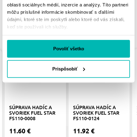
oblasti sociálnych médií, inzercie a analýzy. Títo partneri
môžu príslušné informácie skombinovať s ďalšími
údajmi, ktoré ste im poskytli alebo ktoré od vás získali,
keď ste používali ich služby.
PODOBNÉ PRODUKTY
Povoliť všetko
Prispôsobiť
SÚPRAVA HADÍC A
SÚPRAVA HADÍC A
SVORIEK FUEL STAR
SVORIEK FUEL STAR
FS110-0008
FS110-0124
11.60 €
11.92 €