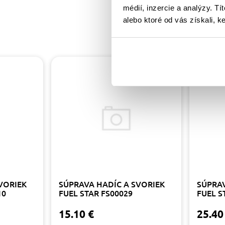
médií, inzercie a analýzy. Tí
alebo ktoré od vás získali, ke
VORIEK
SÚPRAVA HADÍC A SVORIEK
SÚPRAV
10
FUEL STAR FS00029
FUEL S
15.10 €
25.40