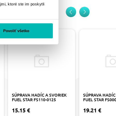
mi, ktoré ste im poskytli
Povoliť všetko
SÚPRAVA HADÍC A SVORIEK
SÚPRAVA HADÍC
FUEL STAR FS110-0125
FUEL STAR FS00
15.15 €
19.21 €