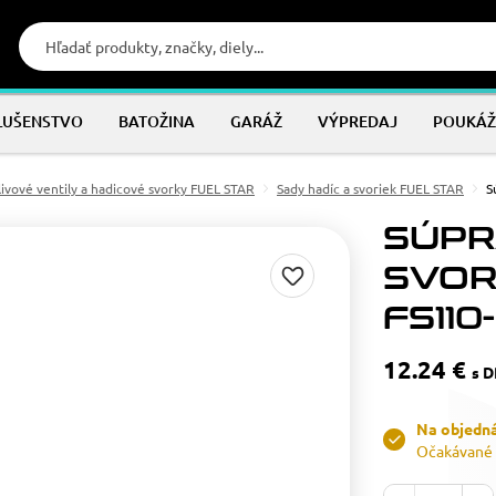
LUŠENSTVO
BATOŽINA
GARÁŽ
VÝPREDAJ
POUKÁŽ
livové ventily a hadicové svorky FUEL STAR
Sady hadíc a svoriek FUEL STAR
S
SÚPR
SVOR
FS110
12.24 €
s 
Na objedn
Očakávané 