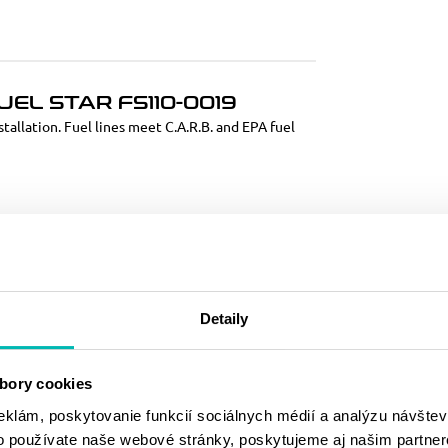
EL STAR FS110-0019
tallation. Fuel lines meet C.A.R.B. and EPA fuel
MOHLO BY SA
VÁM PÁČIŤ
Detaily
bory cookies
eklám, poskytovanie funkcií sociálnych médií a analýzu návšte
o používate naše webové stránky, poskytujeme aj našim partner