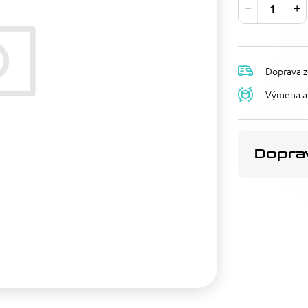
Doprava z
Výmena a 
Doprav