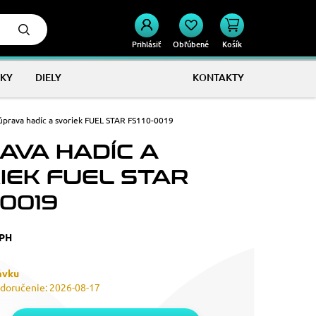
Prihlásiť
Obľúbené
Košík
KY
DIELY
KONTAKTY
úprava hadíc a svoriek FUEL STAR FS110-0019
AVA HADÍC A
IEK FUEL STAR
-0019
DPH
ávku
doručenie: 2026-08-17