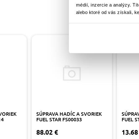
médií, inzercie a analýzy. Tí
alebo ktoré od vás získali, ke
VORIEK
SÚPRAVA HADÍC A SVORIEK
SÚPRAV
14
FUEL STAR FS00033
FUEL S
88.02 €
13.68