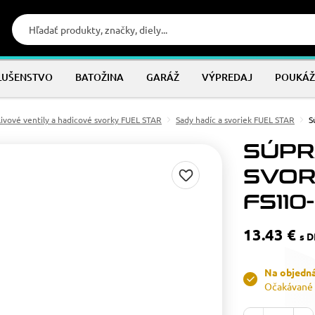
LUŠENSTVO
BATOŽINA
GARÁŽ
VÝPREDAJ
POUKÁŽ
livové ventily a hadicové svorky FUEL STAR
Sady hadíc a svoriek FUEL STAR
S
SÚPR
SVOR
FS110
13.43 €
s 
Na objedn
Očakávané 