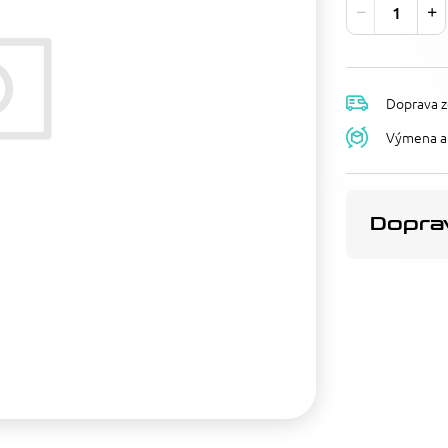
Doprava z
Výmena a 
Doprav