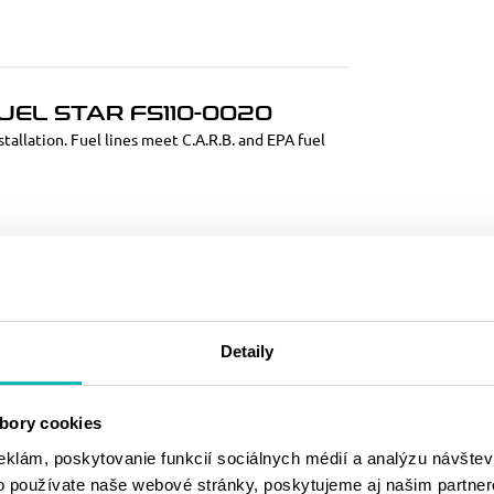
UEL STAR FS110-0020
tallation. Fuel lines meet C.A.R.B. and EPA fuel
MOHLO BY SA
VÁM PÁČIŤ
Detaily
bory cookies
eklám, poskytovanie funkcií sociálnych médií a analýzu návšte
o používate naše webové stránky, poskytujeme aj našim partner