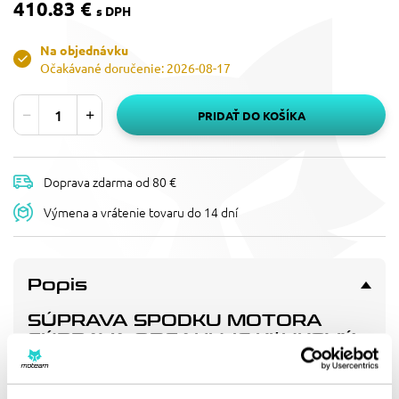
410.83 €
s DPH
Na objednávku
Očakávané doručenie: 2026-08-17
PRIDAŤ DO KOŠÍKA
Doprava zdarma od 80 €
Výmena a vrátenie tovaru do 14 dní
Popis
SÚPRAVA SPODKU MOTORA
SÚPRAVA OBSAHUJE KĽUKOVÝ
HRIADEĽ, HLAVNÉ LOŽISKO /
TESNENIE A KOMPLETNÚ
SÚPRAVU TESNENIA PRE ÚPLNÚ