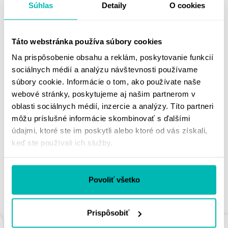
Súhlas
Detaily
O cookies
INŠTALÁCIU. HOT RODS
CBK0029
Bottom end kit
Táto webstránka používa súbory cookies
Na prispôsobenie obsahu a reklám, poskytovanie funkcií
Doprava a vrátenie
sociálnych médií a analýzu návštevnosti používame
súbory cookie. Informácie o tom, ako používate naše
webové stránky, poskytujeme aj našim partnerom v
MOHLO BY SA VÁM
oblasti sociálnych médií, inzercie a analýzy. Títo partneri
môžu príslušné informácie skombinovať s ďalšími
PÁČIŤ
údajmi, ktoré ste im poskytli alebo ktoré od vás získali,
keď ste používali ich služby.
Povoliť všetko
PODOBNÉ PRODUKTY
Prispôsobiť