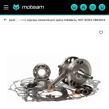
 tesnenie a kompletnú súpravu tesnenia pre úplnú inštaláciu. HOT RODS CBK0029
Späť