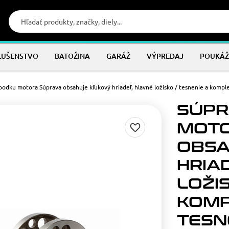
LUŠENSTVO
BATOŽINA
GARÁŽ
VÝPREDAJ
POUKÁŽ
podku motora Súprava obsahuje kľukový hriadeľ, hlavné ložisko / tesnenie a komp
SÚPR
MOTO
OBSA
HRIA
LOŽIS
KOMP
TESN