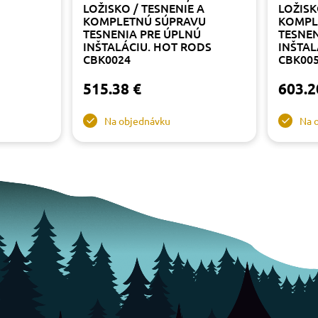
LOŽISKO / TESNENIE A
LOŽISK
KOMPLETNÚ SÚPRAVU
KOMPL
TESNENIA PRE ÚPLNÚ
TESNEN
INŠTALÁCIU. HOT RODS
INŠTAL
CBK0024
CBK00
515.38 €
603.2
Na objednávku
Na 