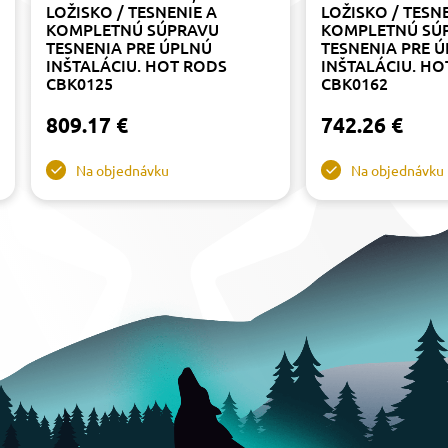
LOŽISKO / TESNENIE A
LOŽISKO / TESN
KOMPLETNÚ SÚPRAVU
KOMPLETNÚ SÚ
TESNENIA PRE ÚPLNÚ
TESNENIA PRE 
INŠTALÁCIU. HOT RODS
INŠTALÁCIU. HO
CBK0125
CBK0162
809.17 €
742.26 €
Na objednávku
Na objednávku