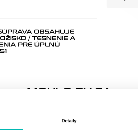
SÚPRAVA OBSAHUJE
OŽISKO / TESNENIE A
NIA PRE ÚPLNÚ
51
MOHLO BY SA
VÁM PÁČIŤ
Detaily