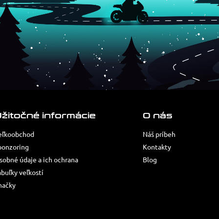
žitočné informácie
O nás
eľkoobchod
Náš príbeh
ponzoring
Kontakty
sobné údaje a ich ochrana
Blog
abuľky veľkostí
načky