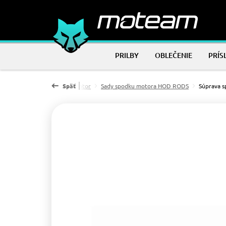
PRILBY
OBLEČENIE
PRÍS
mov
Náhradné diely
Späť
Motor
Sady spodku motora HOD RODS
Súprava s