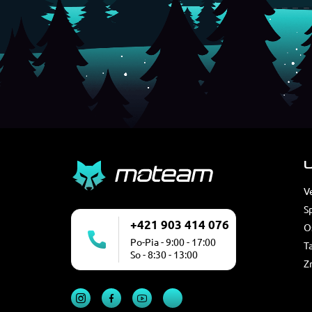
U
V
S
+421 903 414 076
O
Po-Pia - 9:00 - 17:00
T
So - 8:30 - 13:00
Z