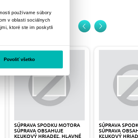
vnosti používame súbory
om v oblasti sociálnych
mi, ktoré ste im poskytli
Povoliť všetko
SÚPRAVA SPODKU MOTORA
SÚPRAVA SPOD
SÚPRAVA OBSAHUJE
SÚPRAVA OBSA
KĽUKOVÝ HRIADEĽ, HLAVNÉ
KĽUKOVÝ HRIAD