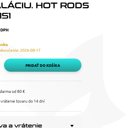
ALÁCIU. HOT RODS
51
 DPH
ávku
doručenie: 2026-08-17
PRIDAŤ DO KOŠÍKA
darma od 80 €
vrátenie tovaru do 14 dní
a a vrátenie