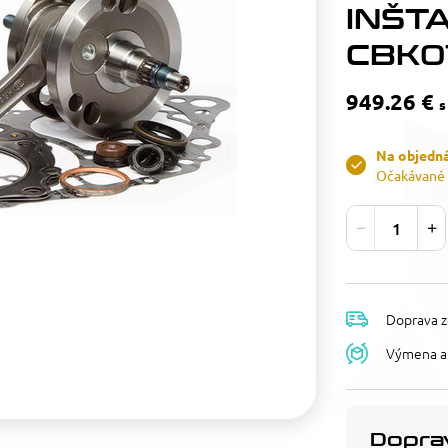
INŠT
CBK01
949.26 €
s
Na objedn
Očakávané 
Doprava z
Výmena a 
Doprav