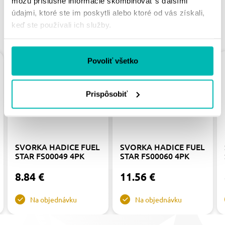
môžu príslušné informácie skombinovať s ďalšími
údajmi, ktoré ste im poskytli alebo ktoré od vás získali,
keď ste používali ich služby.
PODOBNÉ PRODUKTY
Povoliť všetko
Prispôsobiť
SVORKA HADICE FUEL
SVORKA HADICE FUEL
STAR FS00049 4PK
STAR FS00060 4PK
8.84 €
11.56 €
Na objednávku
Na objednávku