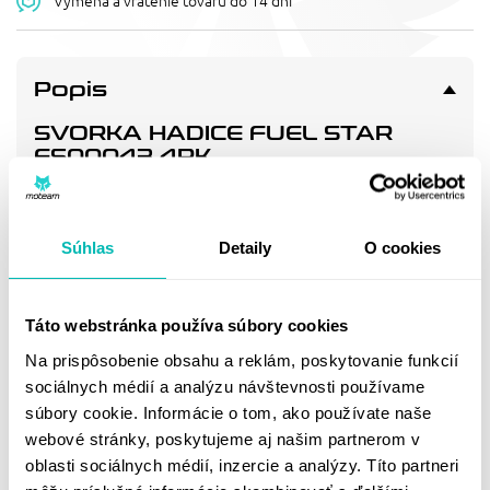
Výmena a vrátenie tovaru do 14 dní
Popis
SVORKA HADICE FUEL STAR
FS00043 4PK
FS013-0012 Clamp refill kit. Contains 4 band type clamps
12mm I.D.
Súhlas
Detaily
O cookies
Doprava a vrátenie
Táto webstránka používa súbory cookies
Na prispôsobenie obsahu a reklám, poskytovanie funkcií
MOHLO BY SA VÁM
sociálnych médií a analýzu návštevnosti používame
PÁČIŤ
súbory cookie. Informácie o tom, ako používate naše
webové stránky, poskytujeme aj našim partnerom v
oblasti sociálnych médií, inzercie a analýzy. Títo partneri