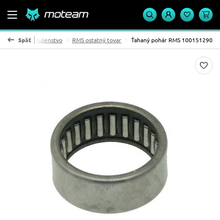
PADÁKY a Príslušenstvo
Späť
RMS ostatný tovar
Ťahaný pohár RMS 100151290