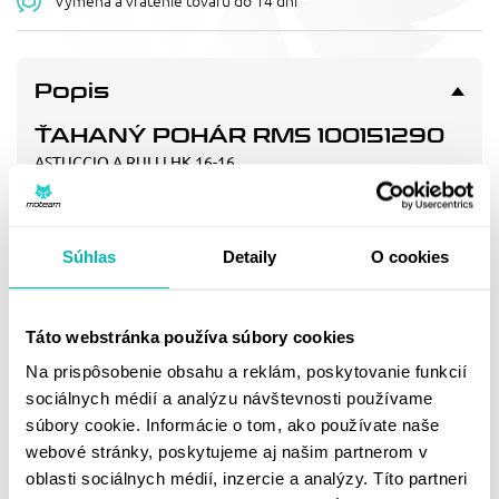
Výmena a vrátenie tovaru do 14 dní
Popis
ŤAHANÝ POHÁR RMS 100151290
ASTUCCIO A RULLI HK 16-16
Doprava a vrátenie
Súhlas
Detaily
O cookies
MOHLO BY SA VÁM
Táto webstránka používa súbory cookies
PÁČIŤ
Na prispôsobenie obsahu a reklám, poskytovanie funkcií
sociálnych médií a analýzu návštevnosti používame
súbory cookie. Informácie o tom, ako používate naše
webové stránky, poskytujeme aj našim partnerom v
oblasti sociálnych médií, inzercie a analýzy. Títo partneri