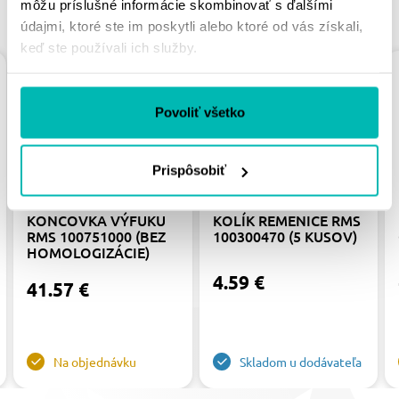
môžu príslušné informácie skombinovať s ďalšími
PODOBNÉ PRODUKTY
údajmi, ktoré ste im poskytli alebo ktoré od vás získali,
keď ste používali ich služby.
Povoliť všetko
Prispôsobiť
KONCOVKA VÝFUKU
KOLÍK REMENICE RMS
RMS 100751000 (BEZ
100300470 (5 KUSOV)
HOMOLOGIZÁCIE)
4.59 €
41.57 €
Na objednávku
Skladom u dodávateľa