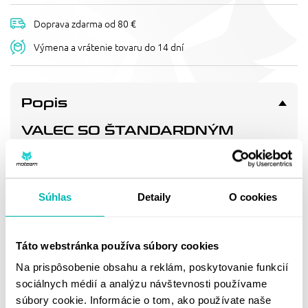
Doprava zdarma od 80 €
Výmena a vrátenie tovaru do 14 dní
Popis
VALEC SO ŠTANDARDNÝM
OTVOROM CYLINDER WORKS
40003 77MM
Standard bore cylinder 77mm
Súhlas
Detaily
O cookies
Doprava a vrátenie
Táto webstránka používa súbory cookies
Na prispôsobenie obsahu a reklám, poskytovanie funkcií
MOHLO BY SA VÁM
sociálnych médií a analýzu návštevnosti používame
PÁČIŤ
súbory cookie. Informácie o tom, ako používate naše