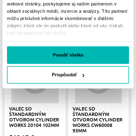
webové stránky, poskytujeme aj našim partnerom v
oblasti sociálnych médií, inzercie a analýzy. Títo partneri
môžu príslušné informácie skombinovať s ďalšími
údajmi, ktoré ste im poskytli alebo ktoré od vás získali,
keď ste používali ich služby.
PODOBNÉ PRODUKTY
Povoliť všetko
Prispôsobiť
VALEC SO
VALEC SO
ŠTANDARDNÝM
ŠTANDARDNÝM
OTVOROM CYLINDER
OTVOROM CYLINDER
WORKS 20104 102MM
WORKS CW60008
93MM